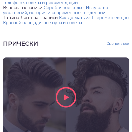
телефоне: советы и рекомендации
Вячеслав
к записи
Серебряное колье: Искусство
украшений, история и современные тенденции
Татьяна Лаптева
к записи
Как доехать из Шереметьево до
Красной площади: все пути и советы
ПРИЧЕСКИ
Смотреть все