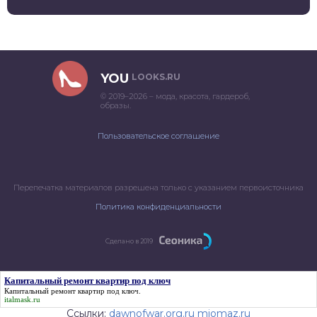
YOU
LOOKS.RU
© 2019–2026 – мода, красота, гардероб,
образы.
Пользовательское соглашение
Перепечатка материалов разрешена только с указанием первоисточника
Политика конфиденциальности
Сделано в 2019
Капитальный ремонт квартир под ключ
Капитальный ремонт квартир под ключ
.
italmask.ru
Ссылки:
dawnofwar.org.ru
miomaz.ru