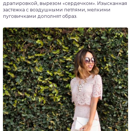
драпировкой, вырезом «сердечком». Изысканная
застежка с воздушными петлями, мелкими
пуговичками дополнят образ.