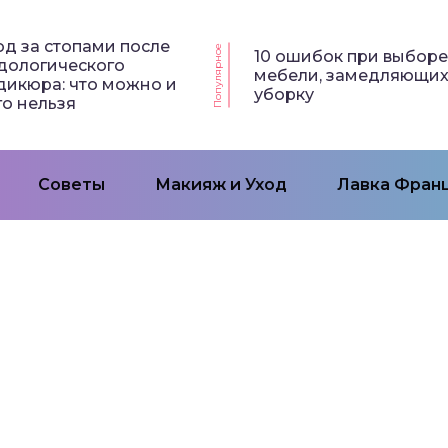
од за стопами после
Популярное
10 ошибок при выбор
дологического
мебели, замедляющи
дикюра: что можно и
уборку
го нельзя
Советы
Макияж и Уход
Лавка Франц