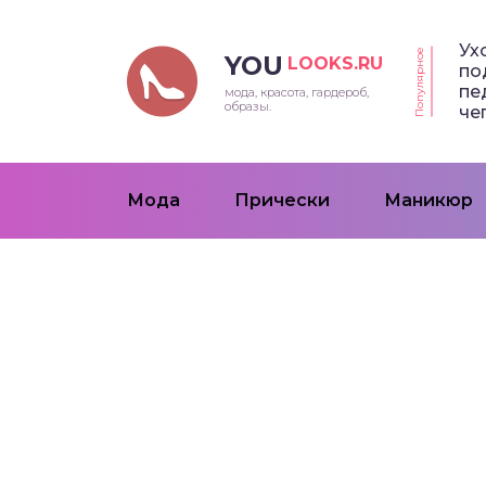
Ух
Популярное
YOU
LOOKS.RU
по
пе
мода, красота, гардероб,
образы.
че
Мода
Прически
Маникюр