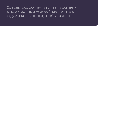
Совсем скоро начнутся выпускные и
юные модницы уже сейчас начинают
задумываться о том, чтобы такого ...