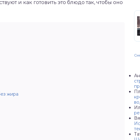
твуют и как готовить это блюдо так, чтобы оно
Смо
Ан
ст
пр
Пл
без жира
кр
во
Ил
ре
Вя
Ис
те
Та
Ше