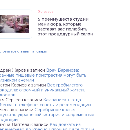
0 отзывов
5 преимуществ студии
маникюра, которые
заставят вас полюбить
этот процедурный салон
треть все отзывы на товары
дрей Жаров
к записи
Врач Баранова:
ранные пищевые пристрастия могут быть
изнаком анемии
атон Корнев
к записи
Вес гребнистого
окодила: огромный и уникальный житель
доемов
ья Сергеев
к записи
Как записать отца
бенка в телефоне: советы и рекомендации
чеслав
к записи
Серебряное колье:
кусство украшений, история и современные
нденции
тьяна Лаптева
к записи
Как доехать из
реметьево до Красной площади: все пути и