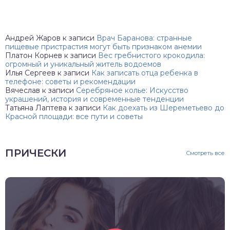
Андрей Жаров
к записи
Врач Баранова: странные
пищевые пристрастия могут быть признаком анемии
Платон Корнев
к записи
Вес гребнистого крокодила:
огромный и уникальный житель водоемов
Илья Сергеев
к записи
Как записать отца ребенка в
телефоне: советы и рекомендации
Вячеслав
к записи
Серебряное колье: Искусство
украшений, история и современные тенденции
Татьяна Лаптева
к записи
Как доехать из Шереметьево до
Красной площади: все пути и советы
ПРИЧЕСКИ
Смотреть все