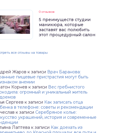
0 отзывов
5 преимуществ студии
маникюра, которые
заставят вас полюбить
этот процедурный салон
треть все отзывы на товары
дрей Жаров
к записи
Врач Баранова:
ранные пищевые пристрастия могут быть
изнаком анемии
атон Корнев
к записи
Вес гребнистого
окодила: огромный и уникальный житель
доемов
ья Сергеев
к записи
Как записать отца
бенка в телефоне: советы и рекомендации
чеслав
к записи
Серебряное колье:
кусство украшений, история и современные
нденции
тьяна Лаптева
к записи
Как доехать из
реметьево до Красной площади: все пути и