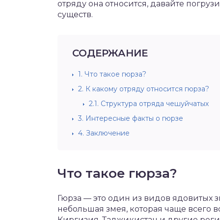
отряду она относится, давайте погру
существ.
СОДЕРЖАНИЕ
1.
Что такое гюрза?
2.
К какому отряду относится гюрза?
2.1.
Структура отряда чешуйчатых
3.
Интересные факты о гюрзе
4.
Заключение
Что такое гюрза?
Гюрза — это один из видов ядовитых з
небольшая змея, которая чаще всего вст
Киргизия, Таджикистан и другие рег