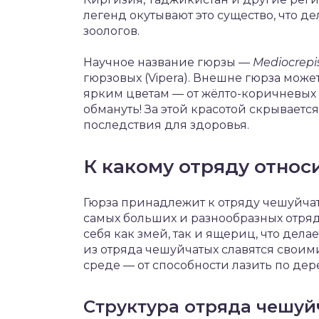
легенд окутывают это существо, что д
зоологов.
Научное название гюрзы —
Mediocrepi
гюрзовых (Vipera). Внешне гюрза мож
ярким цветам — от жёлто-коричневых д
обмануть! За этой красотой скрываетс
последствия для здоровья.
К какому отряду относ
Гюрза принадлежит к отряду чешуйчат
самых больших и разнообразных отрядо
себя как змей, так и ящериц, что дел
из отряда чешуйчатых славятся сво
среде — от способности лазить по де
Структура отряда чешуй