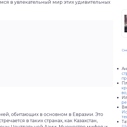
зимся в увлекательный мир этих удивительных
Смо
Ан
ст
пр
Пл
кр
во
Ил
ре
Вя
Ис
мей, обитающих в основном в Евразии. Это
те
речается в таких странах, как Казахстан,
Та
Ше
ионы Центральной Азии. Множество мифов и