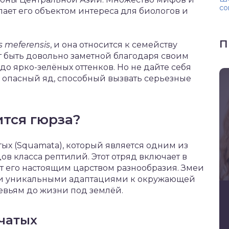
со
елает его объектом интереса для биологов и
П
s meferensis
, и она относится к семейству
ет быть довольно заметной благодаря своим
о ярко-зелёных оттенков. Но не дайте себя
я опасный яд, способный вызвать серьезные
ится гюрза?
ых (Squamata), который является одним из
в класса рептилий. Этот отряд включает в
ает его настоящим царством разнообразия. Змеи
ими уникальными адаптациями к окружающей
ревьям до жизни под землёй.
чатых