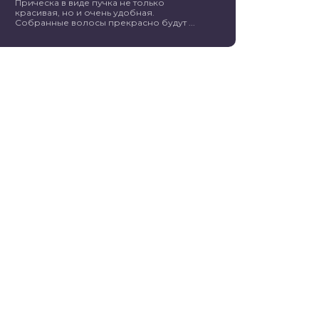
Прическа в виде пучка не только
красивая, но и очень удобная.
Собранные волосы прекрасно будут ...