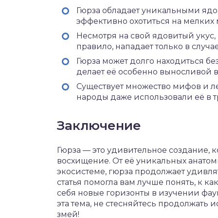
Гюрза обладает уникальными ядо
эффективно охотиться на мелких
Несмотря на свой ядовитый укус,
правило, нападает только в случае
Гюрза может долго находиться бе
делает её особенно выносливой в
Существует множество мифов и ле
народы даже использовали её в
Заключение
Гюрза — это удивительное создание, к
восхищение. От её уникальных анатом
экосистеме, гюрза продолжает удивлят
статья помогла вам лучше понять, к ка
себя новые горизонты в изучении фау
эта тема, не стесняйтесь продолжать 
змей!