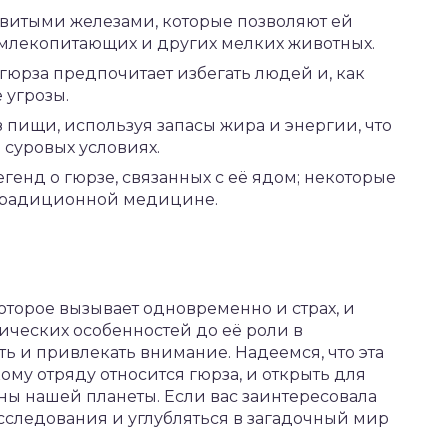
витыми железами, которые позволяют ей
 млекопитающих и других мелких животных.
 гюрза предпочитает избегать людей и, как
 угрозы.
з пищи, используя запасы жира и энергии, что
 суровых условиях.
генд о гюрзе, связанных с её ядом; некоторые
 традиционной медицине.
оторое вызывает одновременно и страх, и
ических особенностей до её роли в
ь и привлекать внимание. Надеемся, что эта
кому отряду относится гюрза, и открыть для
ны нашей планеты. Если вас заинтересовала
исследования и углубляться в загадочный мир