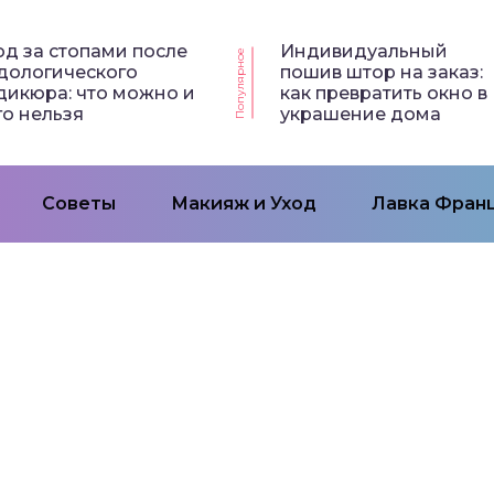
од за стопами после
Индивидуальный
Популярное
дологического
пошив штор на заказ:
дикюра: что можно и
как превратить окно в
го нельзя
украшение дома
Советы
Макияж и Уход
Лавка Франц