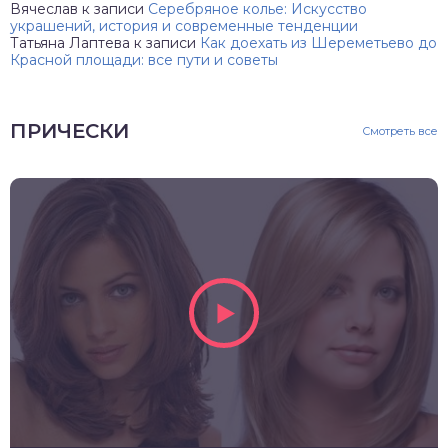
Вячеслав
к записи
Серебряное колье: Искусство
украшений, история и современные тенденции
Татьяна Лаптева
к записи
Как доехать из Шереметьево до
Красной площади: все пути и советы
ПРИЧЕСКИ
Смотреть все