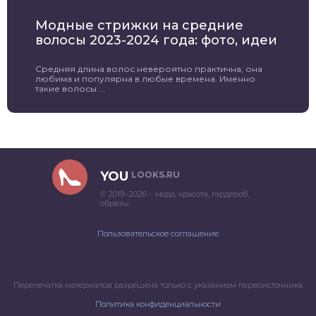
Модные стрижки на средние
волосы 2023-2024 года: фото, идеи
Средняя длина волос невероятно практична, она
любима и популярна в любые времена. Именно
такие волосы ...
YOU
LOOKS.RU
© 2019–2026 – мода, красота, гардероб,
образы.
Пользовательское соглашение
Перепечатка материалов разрешена только с указанием первоисточника
Политика конфиденциальности