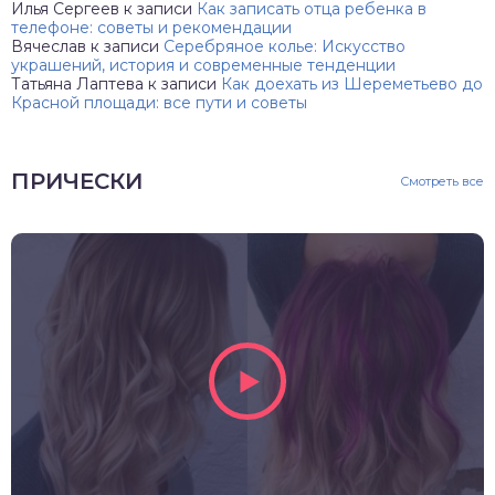
Илья Сергеев
к записи
Как записать отца ребенка в
телефоне: советы и рекомендации
Вячеслав
к записи
Серебряное колье: Искусство
украшений, история и современные тенденции
Татьяна Лаптева
к записи
Как доехать из Шереметьево до
Красной площади: все пути и советы
ПРИЧЕСКИ
Смотреть все