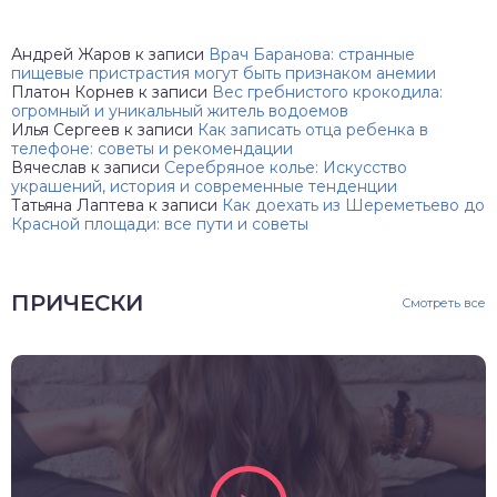
Андрей Жаров
к записи
Врач Баранова: странные
пищевые пристрастия могут быть признаком анемии
Платон Корнев
к записи
Вес гребнистого крокодила:
огромный и уникальный житель водоемов
Илья Сергеев
к записи
Как записать отца ребенка в
телефоне: советы и рекомендации
Вячеслав
к записи
Серебряное колье: Искусство
украшений, история и современные тенденции
Татьяна Лаптева
к записи
Как доехать из Шереметьево до
Красной площади: все пути и советы
ПРИЧЕСКИ
Смотреть все