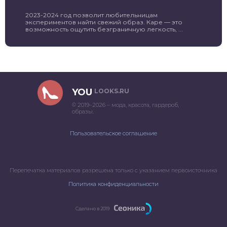
2023-2024 год позволит любительницам
экспериментов найти свежий образ. Каре — это
возможность ощутить безграничную легкость, ...
YOU
LOOKS.RU
© 2019–2026 – мода, красота, гардероб,
образы.
Пользовательское соглашение
Перепечатка материалов разрешена только с указанием первоисточника
Политика конфиденциальности
Сделано в 2019