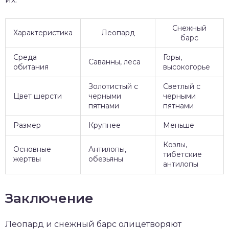
Снежный
Характеристика
Леопард
барс
Среда
Горы,
Саванны, леса
обитания
высокогорье
Золотистый с
Светлый с
Цвет шерсти
черными
черными
пятнами
пятнами
Размер
Крупнее
Меньше
Козлы,
Основные
Антилопы,
тибетские
жертвы
обезьяны
антилопы
Заключение
Леопард и снежный барс олицетворяют