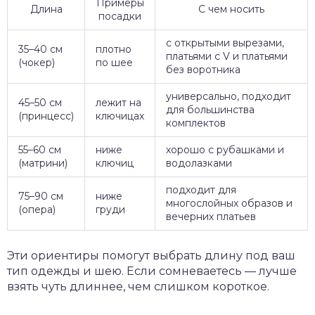
Примеры
Длина
С чем носить
посадки
с открытыми вырезами,
35–40 см
плотно
платьями с V и платьями
(чокер)
по шее
без воротника
универсально, подходит
45–50 см
лежит на
для большинства
(принцесс)
ключицах
комплектов
55–60 см
ниже
хорошо с рубашками и
(матрини)
ключиц
водолазками
подходит для
75–90 см
ниже
многослойных образов и
(опера)
груди
вечерних платьев
Эти ориентиры помогут выбрать длину под ваш
тип одежды и шею. Если сомневаетесь — лучше
взять чуть длиннее, чем слишком короткое.