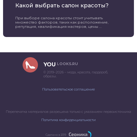
Какой выбрать салон красоты?
При выборе салона красоты стоит учитывать
множество факторов, таких как расположение,
репутация, квалификация мастеров, цены ...
YOU
LOOKS.RU
© 2019–2026 – мода, красота, гардероб,
образы.
Пользовательское соглашение
Перепечатка материалов разрешена только с указанием первоисточника
Политика конфиденциальности
Сделано в 2019