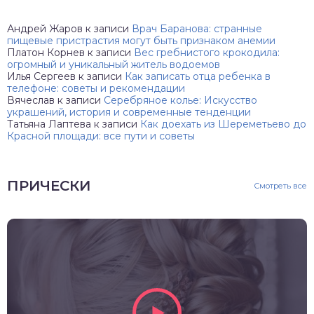
Андрей Жаров
к записи
Врач Баранова: странные
пищевые пристрастия могут быть признаком анемии
Платон Корнев
к записи
Вес гребнистого крокодила:
огромный и уникальный житель водоемов
Илья Сергеев
к записи
Как записать отца ребенка в
телефоне: советы и рекомендации
Вячеслав
к записи
Серебряное колье: Искусство
украшений, история и современные тенденции
Татьяна Лаптева
к записи
Как доехать из Шереметьево до
Красной площади: все пути и советы
ПРИЧЕСКИ
Смотреть все