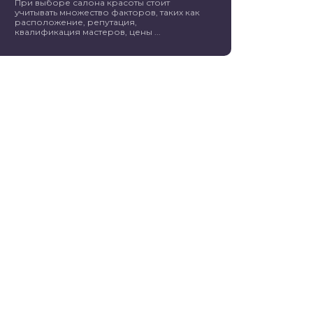
При выборе салона красоты стоит
учитывать множество факторов, таких как
расположение, репутация,
квалификация мастеров, цены ...