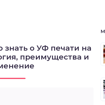
М
о знать о УФ печати на
огия, преимущества и
менение