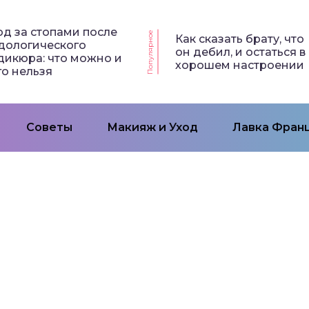
од за стопами после
Популярное
Как сказать брату, что
дологического
он дебил, и остаться в
дикюра: что можно и
хорошем настроении
го нельзя
Советы
Макияж и Уход
Лавка Франц