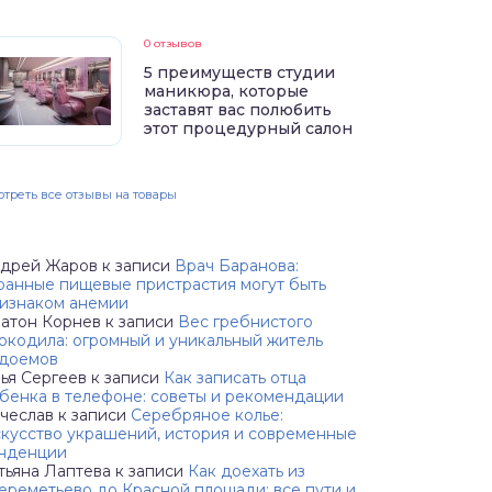
0 отзывов
5 преимуществ студии
маникюра, которые
заставят вас полюбить
этот процедурный салон
треть все отзывы на товары
дрей Жаров
к записи
Врач Баранова:
ранные пищевые пристрастия могут быть
изнаком анемии
атон Корнев
к записи
Вес гребнистого
окодила: огромный и уникальный житель
доемов
ья Сергеев
к записи
Как записать отца
бенка в телефоне: советы и рекомендации
чеслав
к записи
Серебряное колье:
кусство украшений, история и современные
нденции
тьяна Лаптева
к записи
Как доехать из
реметьево до Красной площади: все пути и