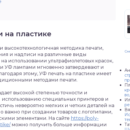
е
 на пластике
 и высокотехнологичная методика печати,
Смо
ения и надписи на различные виды
 на использовании ультрафиолетовых красок,
и УФ лампами мгновенно затвердевают и
Ан
лагодаря этому, УФ печать на пластике имеет
ст
адиционными методами печати.
пр
Пл
кр
адает высокой степенью точности и
во
я использованию специальных принтеров и
Ил
ре
стичь невероятно мелких и четких деталей на
Вя
но важно при создании товаров с логотипами,
Ис
кими элементами. На сайте
https://poly-
те
tike/
можно получить больше информации
Та
Ше