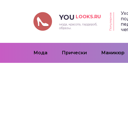
Ух
Популярное
YOU
LOOKS.RU
по
пе
мода, красота, гардероб,
образы.
че
Мода
Прически
Маникюр