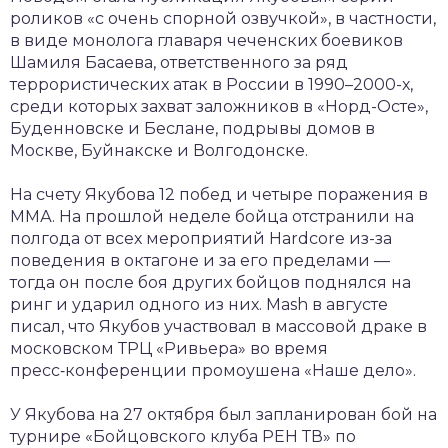
роликов «с очень спорной озвучкой», в частности,
в виде монолога главаря чеченских боевиков
Шамиля Басаева, ответственного за ряд
террористических атак в России в 1990–2000-х,
среди которых захват заложников в «Норд-Осте»,
Буденновске и Беслане, подрывы домов в
Москве, Буйнакске и Волгодонске.
На счету Якубова 12 побед и четыре поражения в
ММА. На прошлой неделе бойца отстранили на
полгода от всех мероприятий Hardcore из-за
поведения в октагоне и за его пределами —
тогда он после боя других бойцов поднялся на
ринг и ударил одного из них. Mash в августе
писал, что Якубов участвовал в массовой драке в
московском ТРЦ «Ривьера» во время
пресс‑конференции промоушена «Наше дело».
У Якубова на 27 октября был запланирован бой на
турнире «Бойцовского клуба РЕН ТВ» по