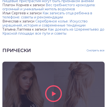
пищевые пристрастия могут быть признаком анемии
Платон Корнев
к записи
Вес гребнистого крокодила:
огромный и уникальный житель водоемов
Илья Сергеев
к записи
Как записать отца ребенка в
телефоне: советы и рекомендации
Вячеслав
к записи
Серебряное колье: Искусство
украшений, история и современные тенденции
Татьяна Лаптева
к записи
Как доехать из Шереметьево до
Красной площади: все пути и советы
ПРИЧЕСКИ
Смотреть все