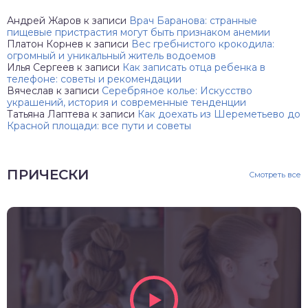
Андрей Жаров
к записи
Врач Баранова: странные
пищевые пристрастия могут быть признаком анемии
Платон Корнев
к записи
Вес гребнистого крокодила:
огромный и уникальный житель водоемов
Илья Сергеев
к записи
Как записать отца ребенка в
телефоне: советы и рекомендации
Вячеслав
к записи
Серебряное колье: Искусство
украшений, история и современные тенденции
Татьяна Лаптева
к записи
Как доехать из Шереметьево до
Красной площади: все пути и советы
ПРИЧЕСКИ
Смотреть все