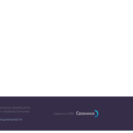
риалов разрешена
ем первоисточника
Сделано в 2019
енциальности