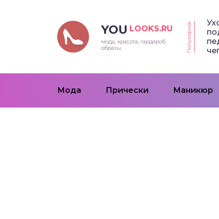
Ух
Популярное
YOU
LOOKS.RU
по
пе
мода, красота, гардероб,
образы.
че
Мода
Прически
Маникюр