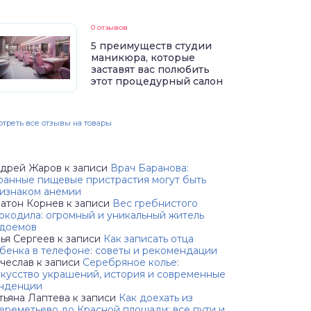
0 отзывов
5 преимуществ студии
маникюра, которые
заставят вас полюбить
этот процедурный салон
треть все отзывы на товары
дрей Жаров
к записи
Врач Баранова:
ранные пищевые пристрастия могут быть
изнаком анемии
атон Корнев
к записи
Вес гребнистого
окодила: огромный и уникальный житель
доемов
ья Сергеев
к записи
Как записать отца
бенка в телефоне: советы и рекомендации
чеслав
к записи
Серебряное колье:
кусство украшений, история и современные
нденции
тьяна Лаптева
к записи
Как доехать из
реметьево до Красной площади: все пути и