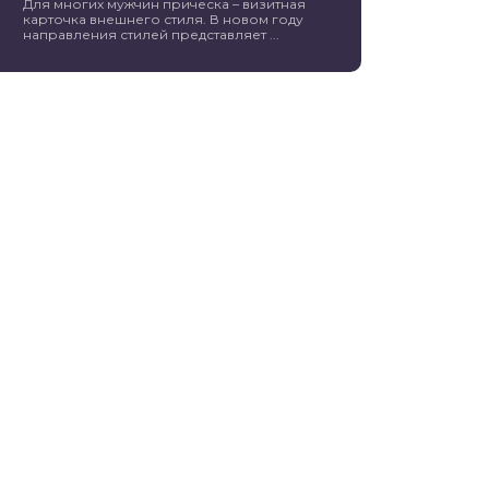
Для многих мужчин прическа – визитная
карточка внешнего стиля. В новом году
направления стилей представляет ...