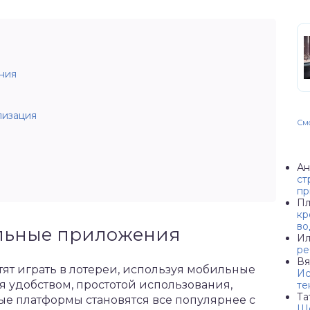
ния
лизация
Смо
Ан
ст
пр
Пл
кр
во
льные приложения
Ил
ре
Вя
ят играть в лотереи, используя мобильные
Ис
я удобством, простотой использования,
те
Та
е платформы становятся все популярнее с
Ше