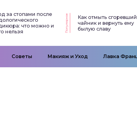
од за стопами после
Популярное
Как отмыть сгоревши
дологического
чайник и вернуть ему
дикюра: что можно и
былую славу
го нельзя
Советы
Макияж и Уход
Лавка Франц