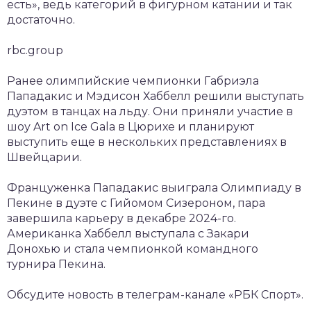
есть», ведь категорий в фигурном катании и так
достаточно.
rbc.group
Ранее олимпийские чемпионки Габриэла
Пападакис и Мэдисон Хаббелл решили выступать
дуэтом в танцах на льду. Они приняли участие в
шоу Art on Ice Gala в Цюрихе и планируют
выступить еще в нескольких представлениях в
Швейцарии.
Француженка Пападакис выиграла Олимпиаду в
Пекине в дуэте с Гийомом Сизероном, пара
завершила карьеру в декабре 2024-го.
Американка Хаббелл выступала с Закари
Донохью и стала чемпионкой командного
турнира Пекина.
Обсудите новость в телеграм-канале «РБК Спорт».