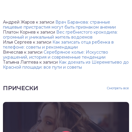
Андрей Жаров
к записи
Врач Баранова: странные
пищевые пристрастия могут быть признаком анемии
Платон Корнев
к записи
Вес гребнистого крокодила:
огромный и уникальный житель водоемов
Илья Сергеев
к записи
Как записать отца ребенка в
телефоне: советы и рекомендации
Вячеслав
к записи
Серебряное колье: Искусство
украшений, история и современные тенденции
Татьяна Лаптева
к записи
Как доехать из Шереметьево до
Красной площади: все пути и советы
ПРИЧЕСКИ
Смотреть все