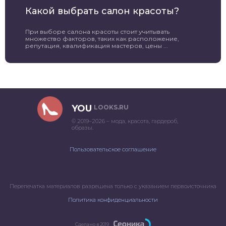
Какой выбрать салон красоты?
При выборе салона красоты стоит учитывать
множество факторов, таких как расположение,
репутация, квалификация мастеров, цены ...
YOU
LOOKS.RU
© 2019–2026 – мода, красота, гардероб,
образы.
Пользовательское соглашение
Перепечатка материалов разрешена только с указанием первоисточника
Политика конфиденциальности
Сделано в 2019