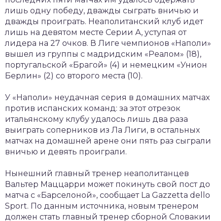
лишь одну победу, дважды сыграть вничью и
дважды проиграть. Неаполитанский клуб идет
лишь на девятом месте Серии А, уступая от
лидера на 27 очков. В Лиге чемпионов «Наполи»
вышел из группы с мадридским «Реалом» (18),
португальской «Брагой» (4) и немецким «Унион
Берлин» (2) со второго места (10).
У «Наполи» неудачная серия в домашних матчах
против испанских команд: за этот отрезок
итальянскому клубу удалось лишь два раза
выиграть соперников из Ла Лиги, в остальных
матчах на домашней арене они пять раз сыграли
вничью и девять проиграли.
Нынешний главный тренер неаполитанцев
Вальтер Маццарри может покинуть свой пост до
матча с «Барселоной», сообщает La Gazzetta dello
Sport. По данным источника, новым тренером
должен стать главный тренер сборной Словакии