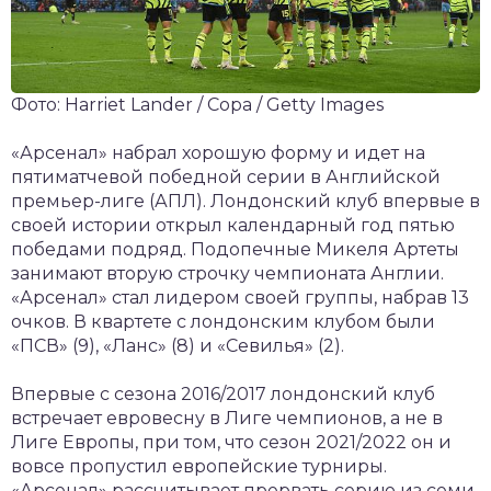
Фото: Harriet Lander / Copa / Getty Images
«Арсенал» набрал хорошую форму и идет на
пятиматчевой победной серии в Английской
премьер-лиге (АПЛ). Лондонский клуб впервые в
своей истории открыл календарный год пятью
победами подряд. Подопечные Микеля Артеты
занимают вторую строчку чемпионата Англии.
«Арсенал» стал лидером своей группы, набрав 13
очков. В квартете с лондонским клубом были
«ПСВ» (9), «Ланс» (8) и «Севилья» (2).
Впервые с сезона 2016/2017 лондонский клуб
встречает евровесну в Лиге чемпионов, а не в
Лиге Европы, при том, что сезон 2021/2022 он и
вовсе пропустил европейские турниры.
«Арсенал» рассчитывает прервать серию из семи