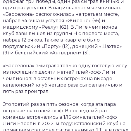
одержал три победы, один раз сыграл вничью и
один раз уступил. В национальном чемпионате
«Барселона» расположилась на третьем месте,
набрав 54 очка и уступая «Жироне» (56) и
мадридскому «Реалу» (62). В Лиге чемпионов
клуб Хави вышел из группы Н с первого места,
набрав 12 очков. Также в квартете было
португальский «Порту» (12), донецкий «Шахтер»
(9) и бельгийский «Антверпен» (3).
«Барселона» выиграла только одну гостевую игру
из последних десяти матчей плей-офф Лиги
чемпионов: в остальных встречах на выезде
каталонский клуб четыре раза сыграл вничью и
пять раз проиграл.
Это третий раз за пять сезонов, когда эта пара
встречается в плей-офф. В последний раз
команды встречались в 1/16 финала плей-офф
Лиги Европы в 2022-м году: каталонский клуб на
домашнем стадионе сыграл вничью (1:1), а в гостях