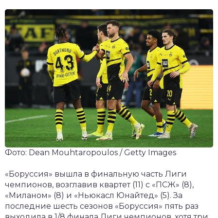
Фото: Dean Mouhtaropoulos / Getty Images
«Боруссия» вышла в финальную часть Лиги
чемпионов, возглавив квартет (11) с «ПСЖ» (8),
«Миланом» (8) и «Ньюкасл Юнайтед» (5). За
последние шесть сезонов «Боруссия» пять раз
выходила в 1/8 финала Лиги чемпионов, хотя три