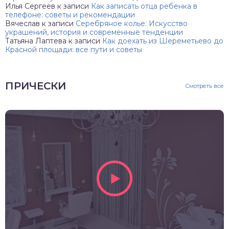
Илья Сергеев
к записи
Как записать отца ребенка в
телефоне: советы и рекомендации
Вячеслав
к записи
Серебряное колье: Искусство
украшений, история и современные тенденции
Татьяна Лаптева
к записи
Как доехать из Шереметьево до
Красной площади: все пути и советы
ПРИЧЕСКИ
Смотреть все