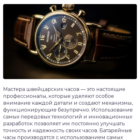
Мастера швейцарских часов — это настоящие
профессионалы, которые уделяют особое
внимание каждой детали и создают механизмы,
функционирующие безупречно. Использование
самых передовых технологий и инновационных
разработок позволяет им постоянно улучшать
точность и надежность своих часов. Батарейные
часы производятся с использованием самых