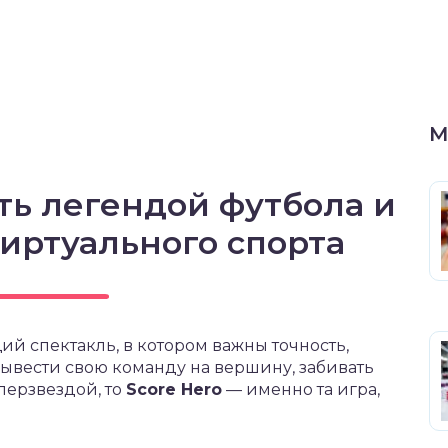
М
ать легендой футбола и
иртуального спорта
щий спектакль, в котором важны точность,
 вывести свою команду на вершину, забивать
перзвездой, то
Score Hero
— именно та игра,