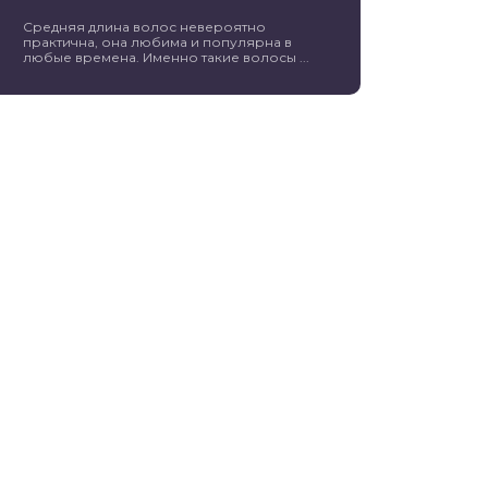
Средняя длина волос невероятно
практична, она любима и популярна в
любые времена. Именно такие волосы ...