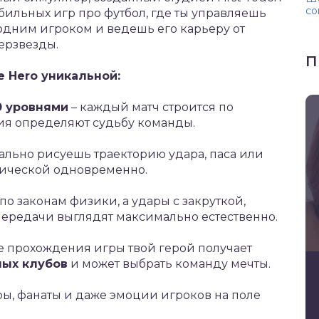
со
бильных игр про футбол, где ты управляешь
одним игроком и ведешь его карьеру от
ерзвезды.
П
 Hero уникальной:
0 уровнями
– каждый матч строится по
ия определяют судьбу команды.
вально рисуешь траекторию удара, паса или
ктической одновременно.
 по законам физики, а удары с закруткой,
ередачи выглядят максимально естественно.
е прохождения игры твой герой получает
ных клубов
и может выбрать команду мечты.
ы, фанаты и даже эмоции игроков на поле