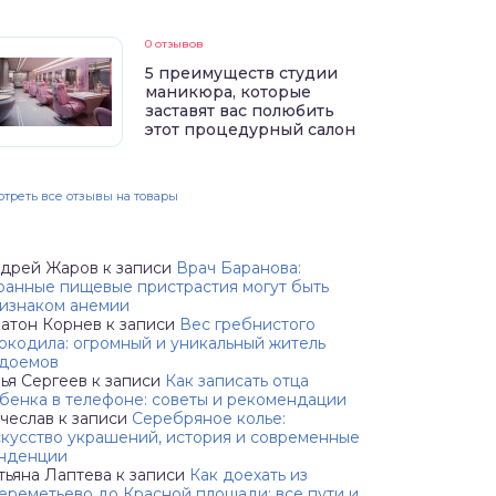
0 отзывов
5 преимуществ студии
маникюра, которые
заставят вас полюбить
этот процедурный салон
треть все отзывы на товары
дрей Жаров
к записи
Врач Баранова:
ранные пищевые пристрастия могут быть
изнаком анемии
атон Корнев
к записи
Вес гребнистого
окодила: огромный и уникальный житель
доемов
ья Сергеев
к записи
Как записать отца
бенка в телефоне: советы и рекомендации
чеслав
к записи
Серебряное колье:
кусство украшений, история и современные
нденции
тьяна Лаптева
к записи
Как доехать из
реметьево до Красной площади: все пути и