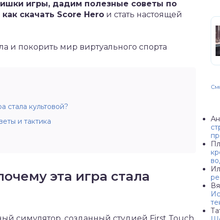
ишки игры, дадим полезные советы по
как скачать Score Hero
и стать настоящей
Смо
ра стала культовой?
Ан
веты и тактика
ст
пр
Пл
кр
во
Ил
 почему эта игра стала
ре
Вя
Ис
те
Та
ый симулятор, созданный студией First Touch
Ше