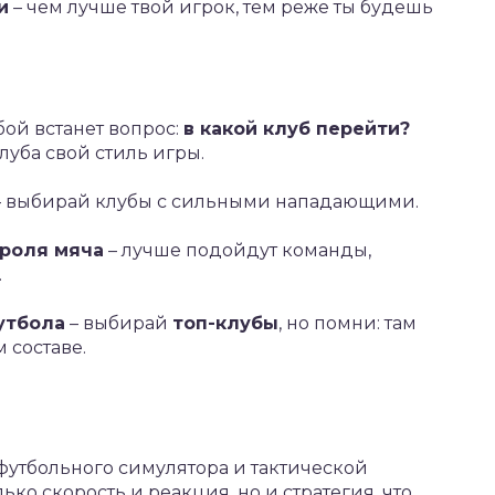
и
– чем лучше твой игрок, тем реже ты будешь
бой встанет вопрос:
в какой клуб перейти?
луба свой стиль игры.
 выбирай клубы с сильными нападающими.
троля мяча
– лучше подойдут команды,
.
утбола
– выбирай
топ-клубы
, но помни: там
 составе.
 футбольного симулятора и тактической
ько скорость и реакция, но и стратегия, что