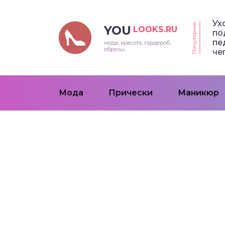
Ух
Популярное
YOU
LOOKS.RU
по
пе
мода, красота, гардероб,
образы.
че
Мода
Прически
Маникюр