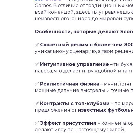
Games. В отличие от традиционных мо
всей командой, здесь ты управляешь 
неизвестного юниора до мировой суп
Особенности, которые делают Score
✅
Сюжетный режим с более чем 80
уникальному сценарию, а твои решен
✅
Интуитивное управление
– ты бук
навеса, что делает игру удобной и та
✅
Реалистичная физика
– мячи летят
мощные дальние выстрелы и точные п
✅
Контракты с топ-клубами
– по мер
предложения от
известных футболь
✅
Эффект присутствия
– комментатор
делают игру по-настоящему живой.