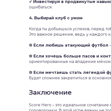
✔
Инвестируй в продвинутые навык
ошибаться.
4. Выбирай клуб с умом
Когда ты добьешься успехов, перед то
Это важное решение, ведь у каждого к
⚽
Если любишь атакующий футбол
–
⚽
Если хочешь больше пасов и кон
ориентированные на владение мячом
⚽
Если мечтаешь стать легендой ф
будет сложнее закрепиться в основном
Заключение
Score Hero – это идеальное сочетание
головоломки. В этой игре важны не тол