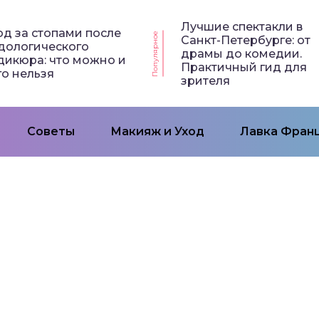
Лучшие спектакли в
од за стопами после
Популярное
Санкт-Петербурге: от
дологического
драмы до комедии.
дикюра: что можно и
Практичный гид для
го нельзя
зрителя
Советы
Макияж и Уход
Лавка Франц