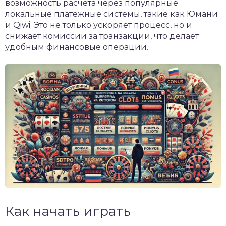
возможность расчета через популярные
локальные платежные системы, такие как Юмани
и Qiwi. Это не только ускоряет процесс, но и
снижает комиссии за транзакции, что делает
удобным финансовые операции.
Как начать играть