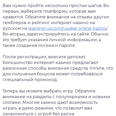
Вам нужно пройти несколько простых шагов. Во-
первых, выберите платформу, которая вам
нравится. Обратите внимание на отзывы других
гемблеров и рейтинг интернет-казино на
русском на
igamingrus.com/russkie-online-kazino/
.
Во-вторых, зарегистрируйтесь на сайте. Обычно
это требует указания личной информации, а
также создания логина и пароля.
После регистрации, внесите депозит.
Большинство интернет-казино предлагают
различные способы внесения средств. Учтите, что
для получения бонусов может потребоваться
специальный промокод.
Теперь вы можете выбрать игру. Обратите
внимание на разделы с популярными и новыми
слотами. Многие казино дают возможность
играть в демо-режиме, что позволит вам
ознакомиться с игрой без риска.