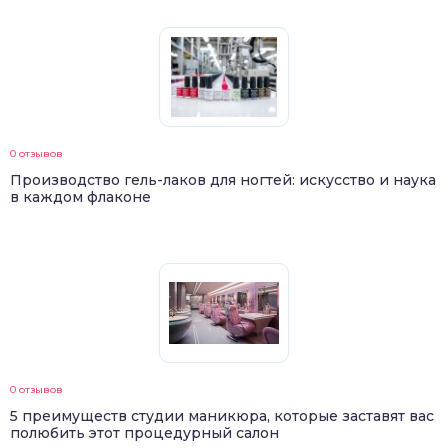
0 отзывов
Производство гель-лаков для ногтей: искусство и наука
в каждом флаконе
0 отзывов
5 преимуществ студии маникюра, которые заставят вас
полюбить этот процедурный салон