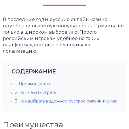
В последние годы русские онлайн казино
приобрели огромную популярность. Причина не
только в широком выборе игр. Просто
российским игрокам удобнее на таких
платформах, которые обеспечивают
локализацию.
СОДЕРЖАНИЕ
1.
Преимущества
2.
Как начать играть
3.
Как выбрать надежное русское онлайн-казино
Преимущества