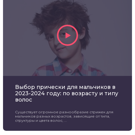
Выбор прически для мальчиков в
2023-2024 году: по возрасту и типу
волос
Существует огромное разнообразие стрижек для
мальчиков разных возрастов, зависящие от типа,
структуры и цвета волос, ...