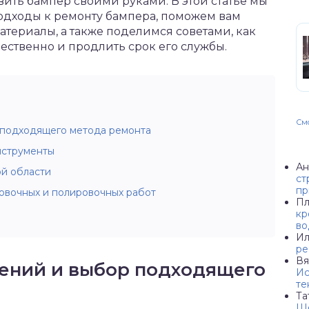
вить бампер своими руками. В этой статье мы
дходы к ремонту бампера, поможем вам
териалы, а также поделимся советами, как
ственно и продлить срок его службы.
Смо
 подходящего метода ремонта
нструменты
Ан
й области
ст
пр
вочных и полировочных работ
Пл
кр
во
Ил
ре
Вя
дений и выбор подходящего
Ис
те
Та
Ше