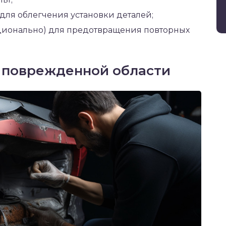
ля облегчения установки деталей;
ционально) для предотвращения повторных
е поврежденной области