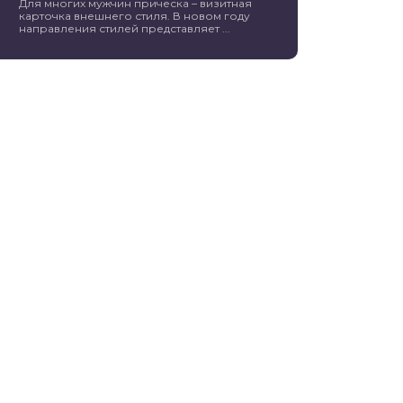
Для многих мужчин прическа – визитная
карточка внешнего стиля. В новом году
направления стилей представляет ...