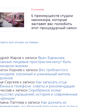
0 отзывов
5 преимуществ студии
маникюра, которые
заставят вас полюбить
этот процедурный салон
треть все отзывы на товары
дрей Жаров
к записи
Врач Баранова:
ранные пищевые пристрастия могут быть
изнаком анемии
атон Корнев
к записи
Вес гребнистого
окодила: огромный и уникальный житель
доемов
ья Сергеев
к записи
Как записать отца
бенка в телефоне: советы и рекомендации
чеслав
к записи
Серебряное колье:
кусство украшений, история и современные
нденции
тьяна Лаптева
к записи
Как доехать из
реметьево до Красной площади: все пути и