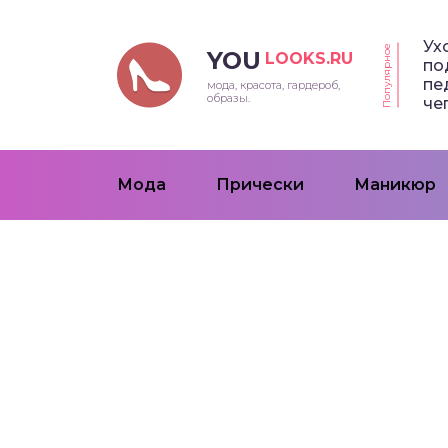
Ух
Популярное
YOU
LOOKS.RU
по
пе
мода, красота, гардероб,
образы.
че
Мода
Прически
Маникюр