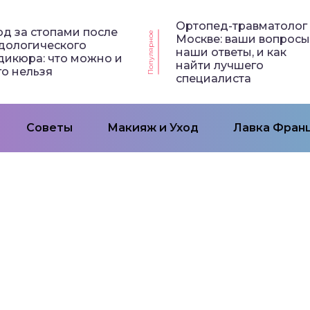
Ортопед-травматолог 
од за стопами после
Популярное
Москве: ваши вопросы
дологического
наши ответы, и как
дикюра: что можно и
найти лучшего
го нельзя
специалиста
Советы
Макияж и Уход
Лавка Франц