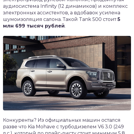
аудиосистема Infinity (12 динамиков) и комплекс
электронных ассистентов, а вдобавок усилена
шумоизоляция салона. Такой Tank 500 стоит
5
млн 699 тысяч рублей
.
Конкуренты? Из официальных машин остался
разве что Kia Mohave с турбодизелем V6 3.0 (249
л.с.), который по прайс-листу стоит минимум 5,8