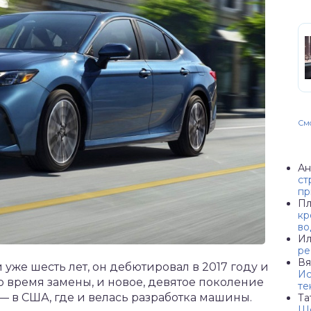
Смо
Ан
ст
пр
Пл
кр
во
Ил
ре
Вя
 уже шесть лет, он дебютировал в 2017 году и
Ис
 время замены, и новое, девятое поколение
те
— в США, где и велась разработка машины.
Та
Ше