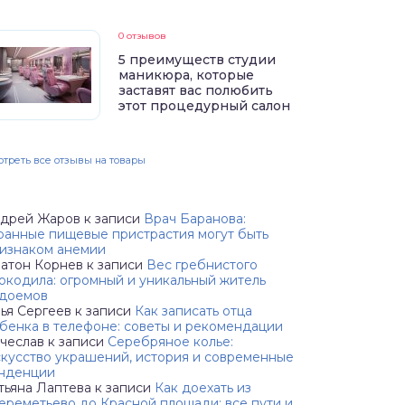
0 отзывов
5 преимуществ студии
маникюра, которые
заставят вас полюбить
этот процедурный салон
треть все отзывы на товары
дрей Жаров
к записи
Врач Баранова:
ранные пищевые пристрастия могут быть
изнаком анемии
атон Корнев
к записи
Вес гребнистого
окодила: огромный и уникальный житель
доемов
ья Сергеев
к записи
Как записать отца
бенка в телефоне: советы и рекомендации
чеслав
к записи
Серебряное колье:
кусство украшений, история и современные
нденции
тьяна Лаптева
к записи
Как доехать из
реметьево до Красной площади: все пути и