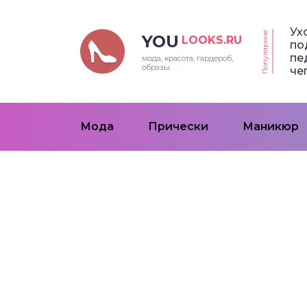
Ух
Популярное
YOU
LOOKS.RU
по
пе
мода, красота, гардероб,
образы.
че
Мода
Прически
Маникюр