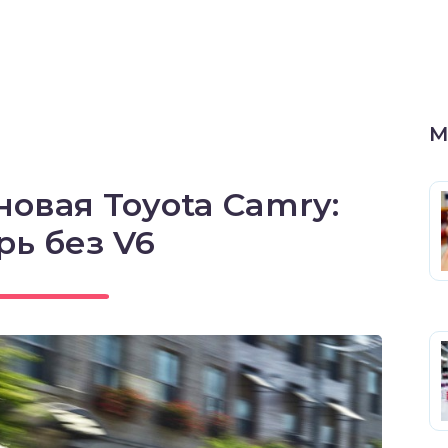
М
овая Toyota Camry:
рь без V6