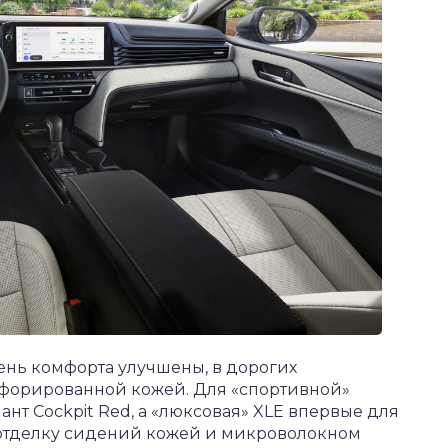
нь комфорта улучшены, в дорогих
форированной кожей. Для «спортивной»
нт Cockpit Red, а «люксовая» XLE впервые для
отделку сидений кожей и микроволокном