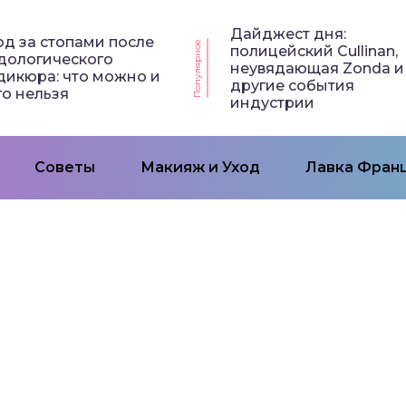
Дайджест дня:
од за стопами после
Популярное
полицейский Cullinan,
дологического
неувядающая Zonda и
дикюра: что можно и
другие события
го нельзя
индустрии
Советы
Макияж и Уход
Лавка Франц