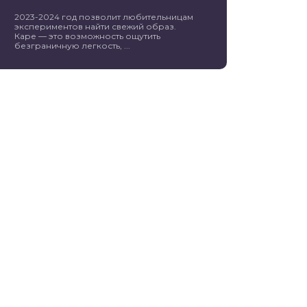
2023-2024 год позволит любительницам
экспериментов найти свежий образ.
Каре — это возможность ощутить
безграничную легкость, ...