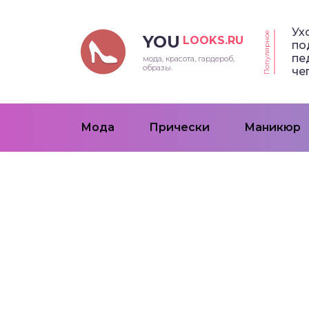
Ух
Популярное
YOU
LOOKS.RU
по
пе
мода, красота, гардероб,
образы.
че
Мода
Прически
Маникюр