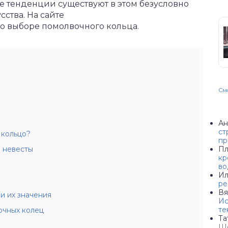
е тенденции существуют в этом безусловно
ства. На сайте
о выборе помолвочного кольца.
Смо
Ан
ст
 кольцо?
пр
 невесты
Пл
кр
во
Ил
ре
Вя
и их значения
Ис
те
очных колец
Та
Ше