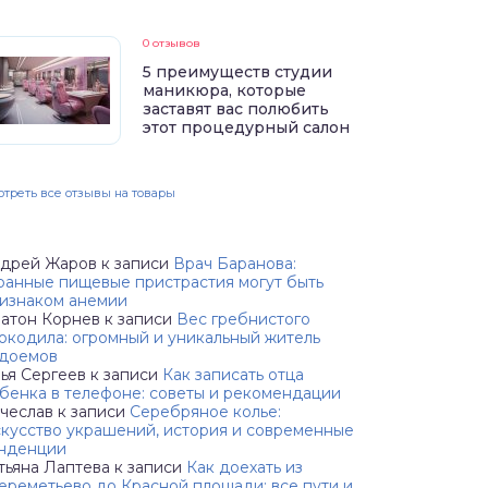
0 отзывов
5 преимуществ студии
маникюра, которые
заставят вас полюбить
этот процедурный салон
треть все отзывы на товары
дрей Жаров
к записи
Врач Баранова:
ранные пищевые пристрастия могут быть
изнаком анемии
атон Корнев
к записи
Вес гребнистого
окодила: огромный и уникальный житель
доемов
ья Сергеев
к записи
Как записать отца
бенка в телефоне: советы и рекомендации
чеслав
к записи
Серебряное колье:
кусство украшений, история и современные
нденции
тьяна Лаптева
к записи
Как доехать из
реметьево до Красной площади: все пути и