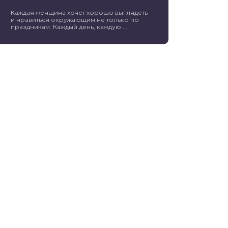
Каждая женщина хочет хорошо выглядеть
и нравиться окружающим не только по
праздникам. Каждый день, каждую ...