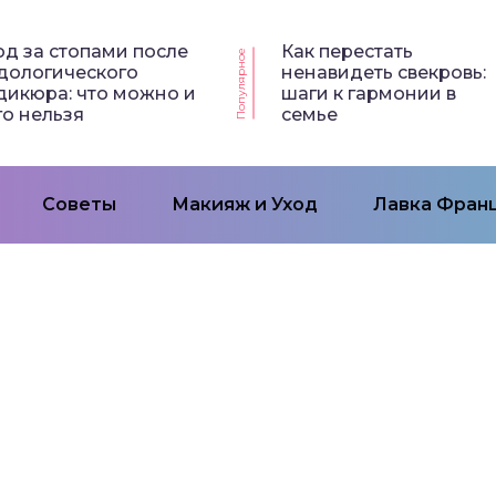
од за стопами после
Как перестать
Популярное
дологического
ненавидеть свекровь:
дикюра: что можно и
шаги к гармонии в
го нельзя
семье
Советы
Макияж и Уход
Лавка Франц