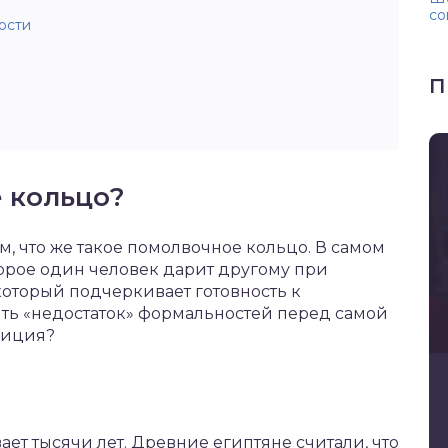
со
ости
П
 кольцо?
м, что же такое помолвочное кольцо. В самом
орое один человек дарит другому при
который подчеркивает готовность к
ть «недостаток» формальностей перед самой
диция?
ет тысячи лет. Древние египтяне считали, что