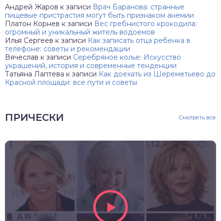
Андрей Жаров
к записи
Врач Баранова: странные
пищевые пристрастия могут быть признаком анемии
Платон Корнев
к записи
Вес гребнистого крокодила:
огромный и уникальный житель водоемов
Илья Сергеев
к записи
Как записать отца ребенка в
телефоне: советы и рекомендации
Вячеслав
к записи
Серебряное колье: Искусство
украшений, история и современные тенденции
Татьяна Лаптева
к записи
Как доехать из Шереметьево до
Красной площади: все пути и советы
ПРИЧЕСКИ
Смотреть все