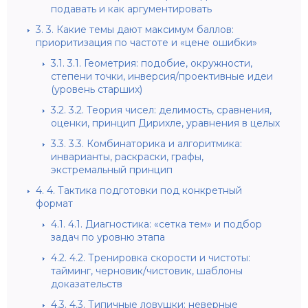
подавать и как аргументировать
3.
3. Какие темы дают максимум баллов:
приоритизация по частоте и «цене ошибки»
3.1.
3.1. Геометрия: подобие, окружности,
степени точки, инверсия/проективные идеи
(уровень старших)
3.2.
3.2. Теория чисел: делимость, сравнения,
оценки, принцип Дирихле, уравнения в целых
3.3.
3.3. Комбинаторика и алгоритмика:
инварианты, раскраски, графы,
экстремальный принцип
4.
4. Тактика подготовки под конкретный
формат
4.1.
4.1. Диагностика: «сетка тем» и подбор
задач по уровню этапа
4.2.
4.2. Тренировка скорости и чистоты:
тайминг, черновик/чистовик, шаблоны
доказательств
4.3.
4.3. Типичные ловушки: неверные