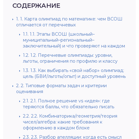
СОДЕРЖАНИЕ
1.
1. Карта олимпиад по математике: чем ВСОШ
отличается от перечневых
1.1.
1.1. Этапы ВСОШ (школьный–
муниципальный–региональный–
заключительный) и что проверяют на каждом
1.2.
1.2. Перечневые олимпиады: уровни,
льготы, ограничения по профилю и классу
1.3.
1.3. Как выбирать «свой набор» олимпиад:
цель (БВИ/льготы/опыт) и доступный уровень
2.
2. Типовые форматы задач и критерии
оценивания
2.1.
2.1. Полное решение vs «идея»: где
теряются баллы, что обязательно писать
2.2.
2.2. Комбинаторика/геометрия/теория
чисел/алгебра: какие требования к
оформлению в каждом блоке
2.3.
2.3. Разбор апелляции: когда есть смысл