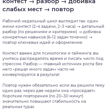
контест → разбор → добивка
слабых мест → повтор
Рабочий недельный цикл выглядит так: один
мини-контест (2–4 задачи, 2–3 часа) → детальный
разбор (по решениям и критериям) → добивка
конкретных навыков (6–12 задач точечно) →
повтор ключевых идей и оформление.
Контест важен для психологии и тайминга: вы
учитесь распределять время и писать чисто под
стрессом. Разбор — главный источник роста: без
него «решал много задач» часто не
конвертируется в результат.
Повтор нужен обязательно: если вы решили тему
один раз, через две недели она «проседает».
Короткие повторения (по 20–30 минут)
значительно повышают стабильность на
реальных турах.