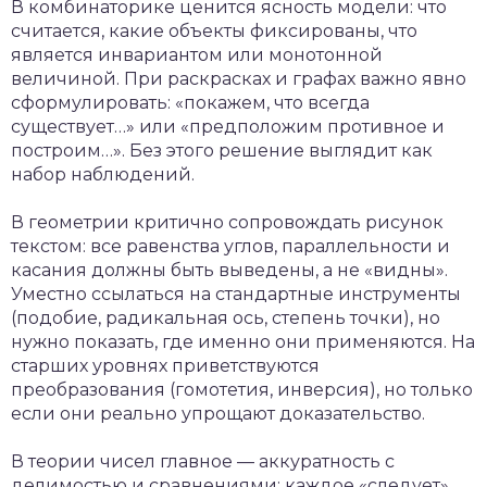
В комбинаторике ценится ясность модели: что
считается, какие объекты фиксированы, что
является инвариантом или монотонной
величиной. При раскрасках и графах важно явно
сформулировать: «покажем, что всегда
существует…» или «предположим противное и
построим…». Без этого решение выглядит как
набор наблюдений.
В геометрии критично сопровождать рисунок
текстом: все равенства углов, параллельности и
касания должны быть выведены, а не «видны».
Уместно ссылаться на стандартные инструменты
(подобие, радикальная ось, степень точки), но
нужно показать, где именно они применяются. На
старших уровнях приветствуются
преобразования (гомотетия, инверсия), но только
если они реально упрощают доказательство.
В теории чисел главное — аккуратность с
делимостью и сравнениями: каждое «следует»