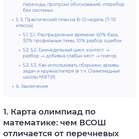
переходы, пропуски обоснований, «перебор
без системы»
5.
5. Практический план на 8–12 недель (7–10
классы)
5.1.
5.1. Распределение времени: 60% база,
30% профильные темы, 10% разбор ошибок
5.2.
5.2. Еженедельный цикл: контест →
разбор → добивка слабых мест → повтор
5.3.
5.3. Как использовать сборники, архивы
задач и кружки/лагеря (в т.ч. Олимпиадные
школы МФТИ)
6.
Заключение
1. Карта олимпиад по
математике: чем ВСОШ
отличается от перечневых