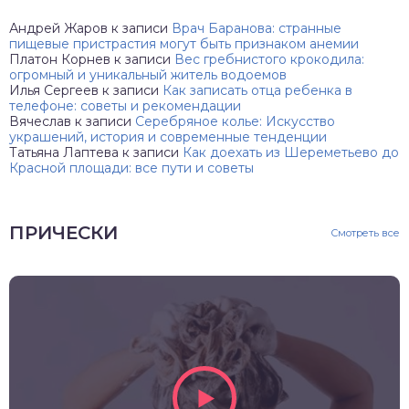
Андрей Жаров
к записи
Врач Баранова: странные
пищевые пристрастия могут быть признаком анемии
Платон Корнев
к записи
Вес гребнистого крокодила:
огромный и уникальный житель водоемов
Илья Сергеев
к записи
Как записать отца ребенка в
телефоне: советы и рекомендации
Вячеслав
к записи
Серебряное колье: Искусство
украшений, история и современные тенденции
Татьяна Лаптева
к записи
Как доехать из Шереметьево до
Красной площади: все пути и советы
ПРИЧЕСКИ
Смотреть все