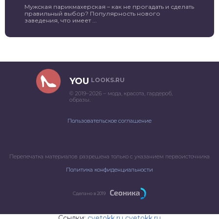
Мужская парикмахерская – как не прогадать и сделать
правильный выбор? Популярность нового
заведения, что имеет ...
YOU
LOOKS.RU
© 2019–2026 – мода, красота, гардероб,
образы.
Пользовательское соглашение
Перепечатка материалов разрешена только с указанием первоисточника
Политика конфиденциальности
Сделано в 2019
Ссылки:
cvetokk.ru
cvetokk.ru