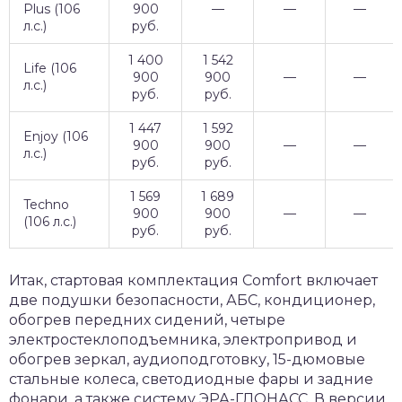
Plus (106
900
—
—
—
л.с.)
руб.
1 400
1 542
Life (106
900
900
—
—
л.с.)
руб.
руб.
1 447
1 592
Enjoy (106
900
900
—
—
л.с.)
руб.
руб.
1 569
1 689
Techno
900
900
—
—
(106 л.с.)
руб.
руб.
Итак, стартовая комплектация Comfort включает
две подушки безопасности, АБС, кондиционер,
обогрев передних сидений, четыре
электростеклоподъемника, электропривод и
обогрев зеркал, аудиоподготовку, 15-дюмовые
стальные колеса, светодиодные фары и задние
фонари, а также систему ЭРА-ГЛОНАСС. В версии