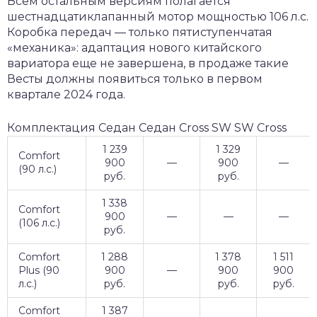
Всем остальным версиям полагается
шестнадцатиклапанный мотор мощностью 106 л.с.
Коробка передач — только пятиступенчатая
«механика»: адаптация нового китайского
вариатора еще не завершена, в продаже такие
Весты должны появиться только в первом
квартале 2024 года.
Комплектация Седан Седан Cross SW SW Cross
1 239
1 329
Comfort
900
—
900
—
(90 л.с.)
руб.
руб.
1 338
Comfort
900
—
—
—
(106 л.с.)
руб.
Comfort
1 288
1 378
1 511
Plus (90
900
—
900
900
л.с.)
руб.
руб.
руб.
Comfort
1 387