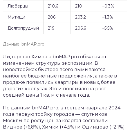
Люберцы
210,6
210
–0,3%
Мытищи
206
203,2
–1,3%
Долгопрудный
219
206,6
–5,5%
Данные: bnMAP.pro
Лидерство Химок в bnMAP.pro объясняют
изменением структуры экспозиции. В
новостройках быстрее всего вымываются
наиболее бюджетные предложения, а также в
продаже появились квартиры в новых, более
дорогих корпусах. Это и повлияло на рост
средней цены 1 кв. м с начала года.
По данным bnMAP.pro, в третьем квартале 2024
года первую тройку городов — спутников
Москвы по росту цен за квартал составили
Видное (+6,8%), Химки (+4,5%) и Одинцово (+2,1%).