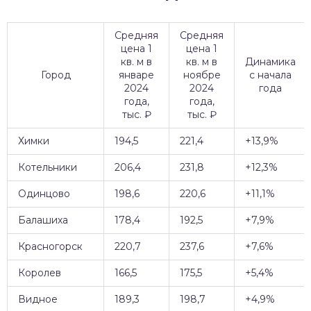
Средняя
Средняя
цена 1
цена 1
кв. м в
кв. м в
Динамика
Город
январе
ноябре
с начала
2024
2024
года
года,
года,
тыс. ₽
тыс. ₽
Химки
194,5
221,4
+13,9%
Котельники
206,4
231,8
+12,3%
Одинцово
198,6
220,6
+11,1%
Балашиха
178,4
192,5
+7,9%
Красногорск
220,7
237,6
+7,6%
Королев
166,5
175,5
+5,4%
Видное
189,3
198,7
+4,9%