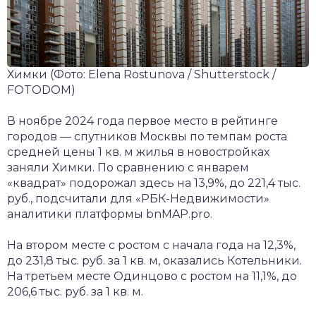
Химки
(Фото: Elena Rostunova / Shutterstock /
FOTODOM)
В ноябре 2024 года первое место в рейтинге
городов — спутников Москвы по темпам роста
средней цены 1 кв. м жилья в новостройках
заняли Химки. По сравнению с январем
«квадрат» подорожал здесь на 13,9%, до 221,4 тыс.
руб., подсчитали для «РБК-Недвижимости»
аналитики платформы bnMAP.pro.
На втором месте с ростом с начала года на 12,3%,
до 231,8 тыс. руб. за 1 кв. м, оказались Котельники.
На третьем месте Одинцово с ростом на 11,1%, до
206,6 тыс. руб. за 1 кв. м.