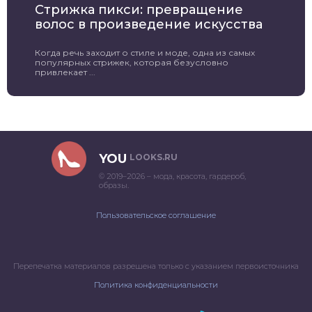
Стрижка пикси: превращение
волос в произведение искусства
Когда речь заходит о стиле и моде, одна из самых
популярных стрижек, которая безусловно
привлекает ...
YOU
LOOKS.RU
© 2019–2026 – мода, красота, гардероб,
образы.
Пользовательское соглашение
Перепечатка материалов разрешена только с указанием первоисточника
Политика конфиденциальности