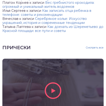
Платон Корнев
к записи
Вес гребнистого крокодила:
огромный и уникальный житель водоемов
Илья Сергеев
к записи
Как записать отца ребенка в
телефоне: советы и рекомендации
Вячеслав
к записи
Серебряное колье: Искусство
украшений, история и современные тенденции
Татьяна Лаптева
к записи
Как доехать из Шереметьево до
Красной площади: все пути и советы
ПРИЧЕСКИ
Смотреть все