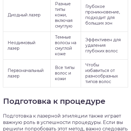
Разные
Глубокое
типы
проникновение,
Диодный лазер
кожи,
подходит для
включая
больших зон
смуглую
Темные
Эффективен для
Неодимовый
волосы на
удаления
лазер
смуглой
глубоких волос
коже
Чтобы
Все типы
Первоначальный
избавиться от
волос и
лазер
разнообразных
кожи
типов волос
Подготовка к процедуре
Подготовка к лазерной эпиляции также играет
важную роль в успешности процедуры. Если вы
решили попробовать этот метод, важно следовать