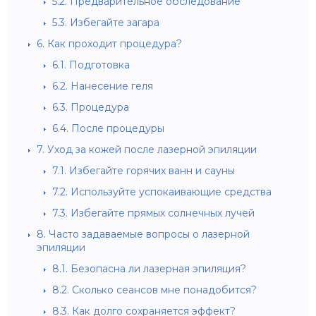
5.2.
Предварительное обследование
5.3.
Избегайте загара
6.
Как проходит процедура?
6.1.
Подготовка
6.2.
Нанесение геля
6.3.
Процедура
6.4.
После процедуры
7.
Уход за кожей после лазерной эпиляции
7.1.
Избегайте горячих ванн и сауны
7.2.
Используйте успокаивающие средства
7.3.
Избегайте прямых солнечных лучей
8.
Часто задаваемые вопросы о лазерной
эпиляции
8.1.
Безопасна ли лазерная эпиляция?
8.2.
Сколько сеансов мне понадобится?
8.3.
Как долго сохраняется эффект?