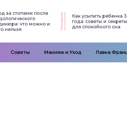
од за стопами после
Популярное
Как усыпить ребенка 3
дологического
года: советы и секрет
дикюра: что можно и
для спокойного сна
го нельзя
Советы
Макияж и Уход
Лавка Франц