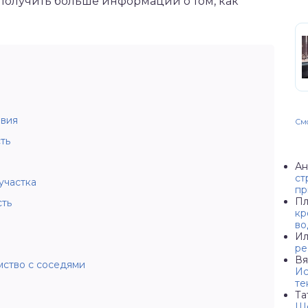
олучить больше информации о том, как
овия
Смо
ть
Ан
ст
участка
пр
Пл
сть
кр
во
Ил
ре
Вя
ство с соседями
Ис
те
Та
Ше