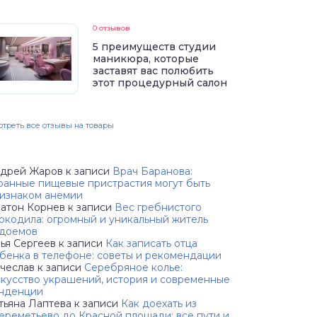
0 отзывов
5 преимуществ студии
маникюра, которые
заставят вас полюбить
этот процедурный салон
треть все отзывы на товары
дрей Жаров
к записи
Врач Баранова:
ранные пищевые пристрастия могут быть
изнаком анемии
атон Корнев
к записи
Вес гребнистого
окодила: огромный и уникальный житель
доемов
ья Сергеев
к записи
Как записать отца
бенка в телефоне: советы и рекомендации
чеслав
к записи
Серебряное колье:
кусство украшений, история и современные
нденции
тьяна Лаптева
к записи
Как доехать из
реметьево до Красной площади: все пути и