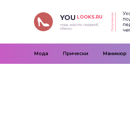
Ух
Популярное
YOU
LOOKS.RU
по
пе
мода, красота, гардероб,
образы.
че
Мода
Прически
Маникюр