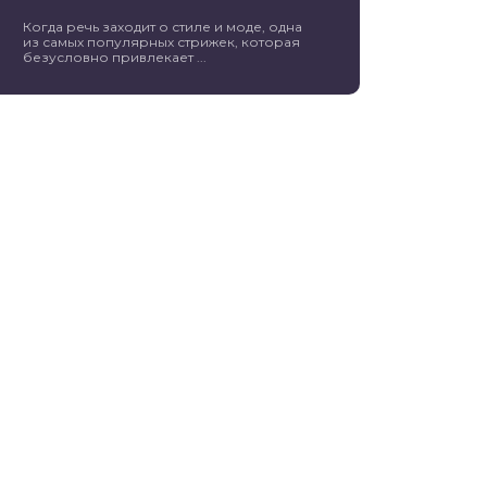
Когда речь заходит о стиле и моде, одна
из самых популярных стрижек, которая
безусловно привлекает ...