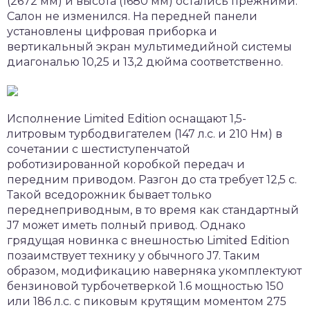
(2672 мм) и высота (1680 мм) остались прежними.
Салон не изменился. На передней панели
установлены цифровая приборка и
вертикальный экран мультимедийной системы
диагональю 10,25 и 13,2 дюйма соответственно.
Исполнение Limited Edition оснащают 1,5-
литровым турбодвигателем (147 л.с. и 210 Нм) в
сочетании с шестиступенчатой
роботизированной коробкой передач и
передним приводом. Разгон до ста требует 12,5 с.
Такой вседорожник бывает только
переднеприводным, в то время как стандартный
J7 может иметь полный привод. Однако
грядущая новинка с внешностью Limited Edition
позаимствует технику у обычного J7. Таким
образом, модификацию наверняка укомплектуют
бензиновой турбочетверкой 1.6 мощностью 150
или 186 л.с. с пиковым крутящим моментом 275