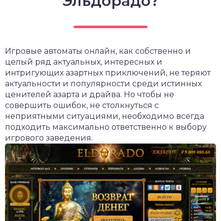
Эльдорадо?
Игровые автоматы онлайн, как собственно и
целый ряд актуальных, интересных и
интригующих азартных приключений, не теряют
актуальности и популярности среди истинных
ценителей азарта и драйва. Но чтобы не
совершить ошибок, не столкнуться с
неприятными ситуациями, необходимо всегда
подходить максимально ответственно к выбору
игрового заведения.