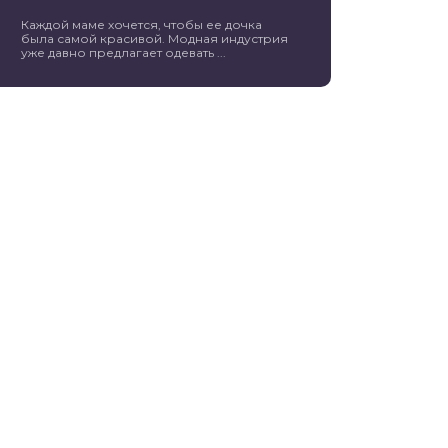
Каждой маме хочется, чтобы ее дочка
была самой красивой. Модная индустрия
уже давно предлагает одевать ...