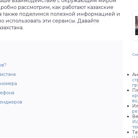
 наше взаимодействие с окружающим миром
дробно рассмотрим, как работают казахские
 а также поделимся полезной информацией и
но использовать эти сервисы. Давайте
захстана.
Смо
ов?
ахстана
Ан
ст
 номера
пр
Пл
лефона
кр
во
сенджеров
Ил
ре
Вя
Ис
те
Та
Ше