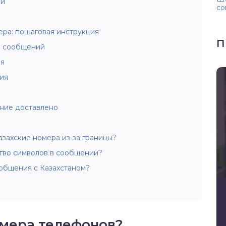
ни
со
ера: пошаговая инструкция
П
я сообщений
ля
ия
ение доставлено
азахские номера из-за границы?
ство символов в сообщении?
 общения с Казахстаном?
омера телефонов?