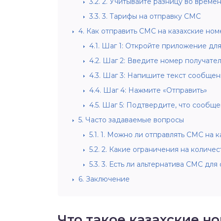
3.2.
2. Учитывайте разницу во време
3.3.
3. Тарифы на отправку СМС
4.
Как отправить СМС на казахские ном
4.1.
Шаг 1: Откройте приложение дл
4.2.
Шаг 2: Введите номер получате
4.3.
Шаг 3: Напишите текст сообщен
4.4.
Шаг 4: Нажмите «Отправить»
4.5.
Шаг 5: Подтвердите, что сообщ
5.
Часто задаваемые вопросы
5.1.
1. Можно ли отправлять СМС на к
5.2.
2. Какие ограничения на количе
5.3.
3. Есть ли альтернатива СМС для
6.
Заключение
Что такое казахские н