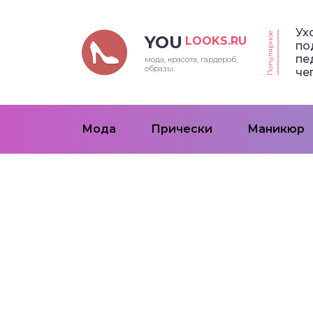
Ух
Популярное
YOU
LOOKS.RU
по
пе
мода, красота, гардероб,
образы.
че
Мода
Прически
Маникюр