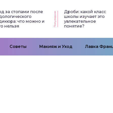
од за стопами после
Дроби: какой класс
Популярное
дологического
школы изучает это
дикюра: что можно и
увлекательное
го нельзя
понятие?
Советы
Макияж и Уход
Лавка Франц