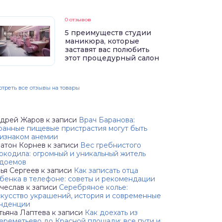
0 отзывов
5 преимуществ студии
маникюра, которые
заставят вас полюбить
этот процедурный салон
треть все отзывы на товары
дрей Жаров
к записи
Врач Баранова:
ранные пищевые пристрастия могут быть
изнаком анемии
атон Корнев
к записи
Вес гребнистого
окодила: огромный и уникальный житель
доемов
ья Сергеев
к записи
Как записать отца
бенка в телефоне: советы и рекомендации
чеслав
к записи
Серебряное колье:
кусство украшений, история и современные
нденции
тьяна Лаптева
к записи
Как доехать из
реметьево до Красной площади: все пути и