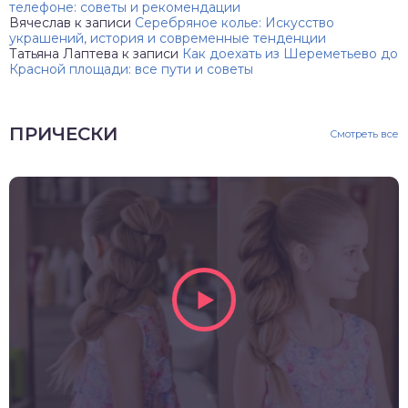
телефоне: советы и рекомендации
Вячеслав
к записи
Серебряное колье: Искусство
украшений, история и современные тенденции
Татьяна Лаптева
к записи
Как доехать из Шереметьево до
Красной площади: все пути и советы
ПРИЧЕСКИ
Смотреть все