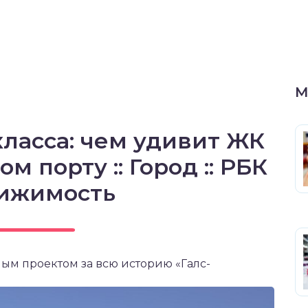
М
ласса: чем удивит ЖК
 порту :: Город :: РБК
ижимость
м проектом за всю историю «Галс-