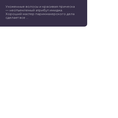
Ухоженные волосы и красивая прическа
— неотъемлемый атрибут имиджа.
Хороший мастер парикмахерского дела
сделает все ...