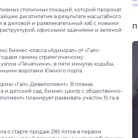
со
тивных столичных локаций, которой пророчат
жайшее десятилетие в результате масштабного
я в деловой и развлекательный хаб с новыми
П
раструктурой, офисными зданиями и зеленой
с бизнес-класса «Адмирал» от «Галс-
годаря своему стратегическому
злом «Печатники», в пяти минутах ходьбы,
ичными воротами Южного порта.
орию «Галс-Девелопмент». В планах
а и детский сад, бизнес-центр с общественно-
опмент» планирует развивать участок 15 га в
а о старте продаж 285 лотов в первом