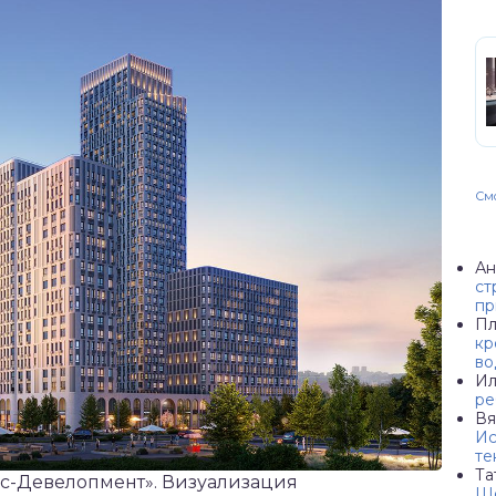
Смо
Ан
ст
пр
Пл
кр
во
Ил
ре
Вя
Ис
те
Та
лс-Девелопмент». Визуализация
Ше