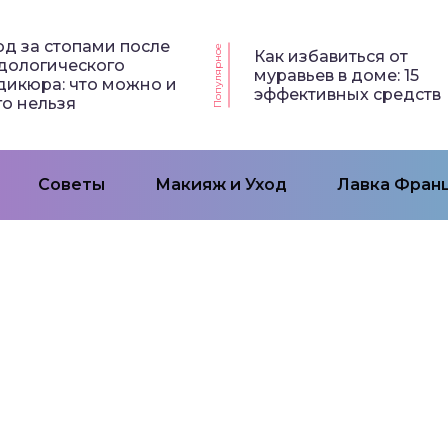
од за стопами после
Популярное
Как избавиться от
дологического
муравьев в доме: 15
дикюра: что можно и
эффективных средств
го нельзя
Советы
Макияж и Уход
Лавка Франц