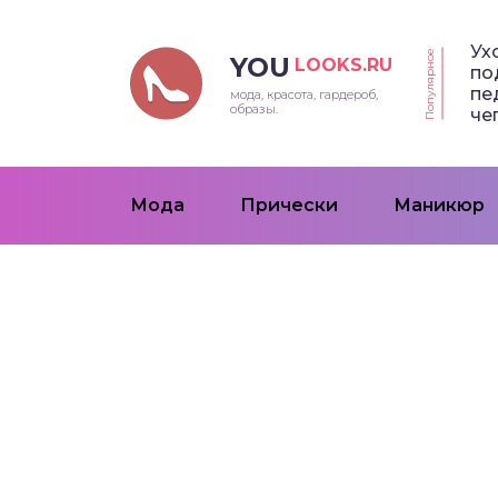
Ух
Популярное
YOU
LOOKS.RU
по
пе
мода, красота, гардероб,
образы.
че
Мода
Прически
Маникюр