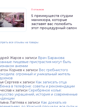
0 отзывов
5 преимуществ студии
маникюра, которые
заставят вас полюбить
этот процедурный салон
треть все отзывы на товары
дрей Жаров
к записи
Врач Баранова:
ранные пищевые пристрастия могут быть
изнаком анемии
атон Корнев
к записи
Вес гребнистого
окодила: огромный и уникальный житель
доемов
ья Сергеев
к записи
Как записать отца
бенка в телефоне: советы и рекомендации
чеслав
к записи
Серебряное колье:
кусство украшений, история и современные
нденции
тьяна Лаптева
к записи
Как доехать из
реметьево до Красной площади: все пути и