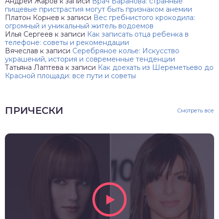
Андрей Жаров
к записи
Врач Баранова: странные
пищевые пристрастия могут быть признаком анемии
Платон Корнев
к записи
Вес гребнистого крокодила:
огромный и уникальный житель водоемов
Илья Сергеев
к записи
Как записать отца ребенка в
телефоне: советы и рекомендации
Вячеслав
к записи
Серебряное колье: Искусство
украшений, история и современные тенденции
Татьяна Лаптева
к записи
Как доехать из Шереметьево до
Красной площади: все пути и советы
ПРИЧЕСКИ
Смотреть все