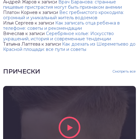
Андрей Жаров
к записи
Врач Баранова: странные
пищевые пристрастия могут быть признаком анемии
Платон Корнев
к записи
Вес гребнистого крокодила:
огромный и уникальный житель водоемов
Илья Сергеев
к записи
Как записать отца ребенка в
телефоне: советы и рекомендации
Вячеслав
к записи
Серебряное колье: Искусство
украшений, история и современные тенденции
Татьяна Лаптева
к записи
Как доехать из Шереметьево до
Красной площади: все пути и советы
ПРИЧЕСКИ
Смотреть все