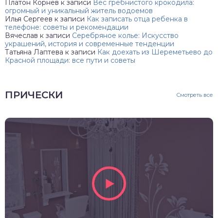
Платон Корнев
к записи
Вес гребнистого крокодила:
огромный и уникальный житель водоемов
Илья Сергеев
к записи
Как записать отца ребенка в
телефоне: советы и рекомендации
Вячеслав
к записи
Серебряное колье: Искусство
украшений, история и современные тенденции
Татьяна Лаптева
к записи
Как доехать из Шереметьево до
Красной площади: все пути и советы
ПРИЧЕСКИ
Смотреть все