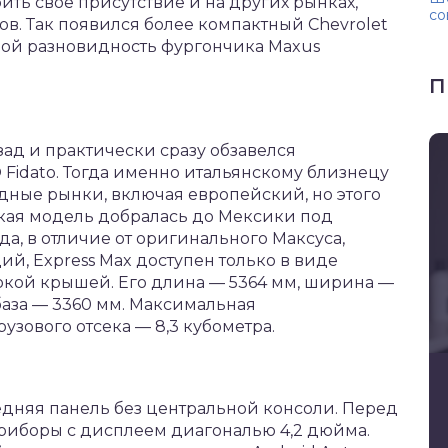
ть свое присутствие и на других рынках,
со
ов. Так появился более компактный Chevrolet
обой разновидность фургончика Maxus
П
зад и практически сразу обзавелся
Fidato. Тогда именно итальянскому близнецу
ные рынки, включая европейский, но этого
йская модель добралась до Мексики под
да, в отличие от оригинального Максуса,
, Express Max доступен только в виде
окой крышей. Его длина — 5364 мм, ширина —
база — 3360 мм. Максимальная
рузового отсека — 8,3 кубометра.
едняя панель без центральной консоли. Перед
риборы с дисплеем диагональю 4,2 дюйма.