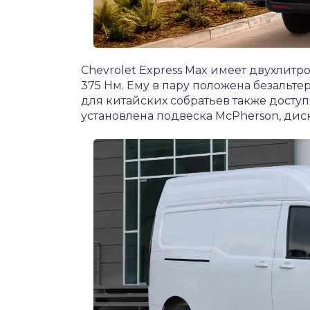
Chevrolet Express Max имеет двухлитро
375 Нм. Ему в пару положена безальте
для китайских собратьев также досту
установлена подвеска McPherson, дис