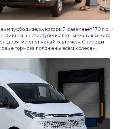
вый турбодизель, который развивает 170 л.с. и
рнативная шестиступенчатая «механика», хотя
пен девятиступенчатый «автомат». Спереди
ковые тормоза положены всем колесам.