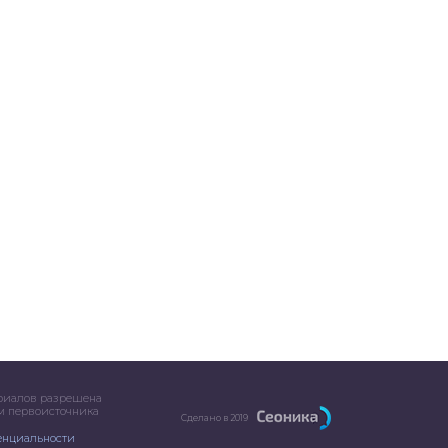
риалов разрешена
ем первоисточника
Сделано в 2019
енциальности