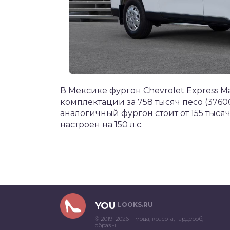
В Мексике фургон Chevrolet Express 
комплектации за 758 тысяч песо (3760
аналогичный фургон стоит от 155 тысяч
настроен на 150 л.с.
YOU
LOOKS.RU
© 2019–2026 – мода, красота, гардероб,
образы.