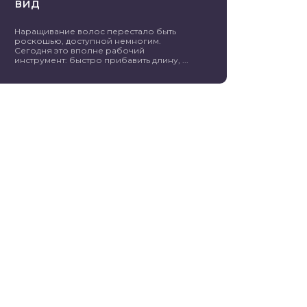
вид
Наращивание волос перестало быть
роскошью, доступной немногим.
Сегодня это вполне рабочий
инструмент: быстро прибавить длину, ...