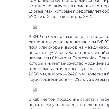
компания Chevrolet стремится расшири
активно полагаясь на помощь партнер
Express Max, который представляет с
V70 китайского концерна SAIC.
В КНР он был показан еще два года на
разновидностью под названием IVECO 
прочили скорый выход на международ
пока не случилось. Зато теперь кита
названием Chevrolet Express Max. Прав
который имеет множество модификаций
цельнометаллического фургона с выс
2030 мм, высота — 2420 мм. Колесная 
грузоподъемность — 1295 кг, а объем г
В кабине три посадочных места и пер
водителем установлены стрелочные п