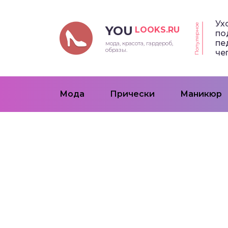
Ух
Популярное
YOU
LOOKS.RU
по
пе
мода, красота, гардероб,
образы.
че
Мода
Прически
Маникюр