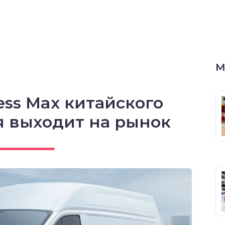
М
ess Max китайского
 выходит на рынок