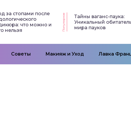
од за стопами после
Популярное
Тайны ваганс-паука:
дологического
Уникальный обитател
дикюра: что можно и
мира пауков
го нельзя
Советы
Макияж и Уход
Лавка Франц