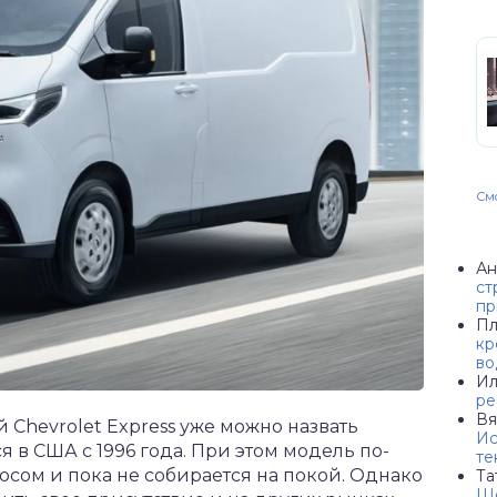
Смо
Ан
ст
пр
Пл
кр
во
Ил
ре
Вя
Chevrolet Express уже можно назвать
Ис
я в США с 1996 года. При этом модель по-
те
сом и пока не собирается на покой. Однако
Та
Ше