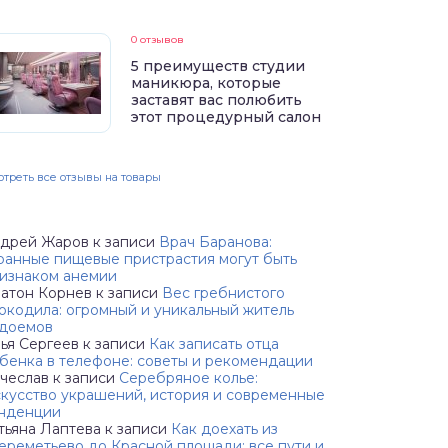
0 отзывов
5 преимуществ студии
маникюра, которые
заставят вас полюбить
этот процедурный салон
треть все отзывы на товары
дрей Жаров
к записи
Врач Баранова:
ранные пищевые пристрастия могут быть
изнаком анемии
атон Корнев
к записи
Вес гребнистого
окодила: огромный и уникальный житель
доемов
ья Сергеев
к записи
Как записать отца
бенка в телефоне: советы и рекомендации
чеслав
к записи
Серебряное колье:
кусство украшений, история и современные
нденции
тьяна Лаптева
к записи
Как доехать из
реметьево до Красной площади: все пути и