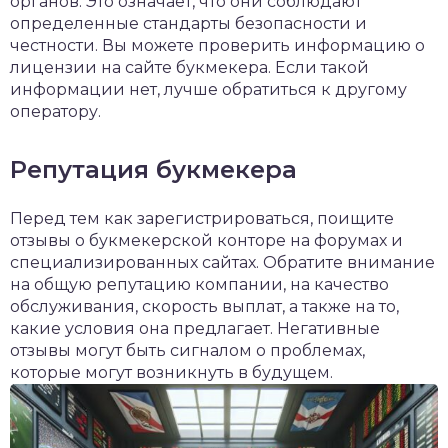
органов. Это означает, что они соблюдают
определенные стандарты безопасности и
честности. Вы можете проверить информацию о
лицензии на сайте букмекера. Если такой
информации нет, лучше обратиться к другому
оператору.
Репутация букмекера
Перед тем как зарегистрироваться, поищите
отзывы о букмекерской конторе на форумах и
специализированных сайтах. Обратите внимание
на общую репутацию компании, на качество
обслуживания, скорость выплат, а также на то,
какие условия она предлагает. Негативные
отзывы могут быть сигналом о проблемах,
которые могут возникнуть в будущем.