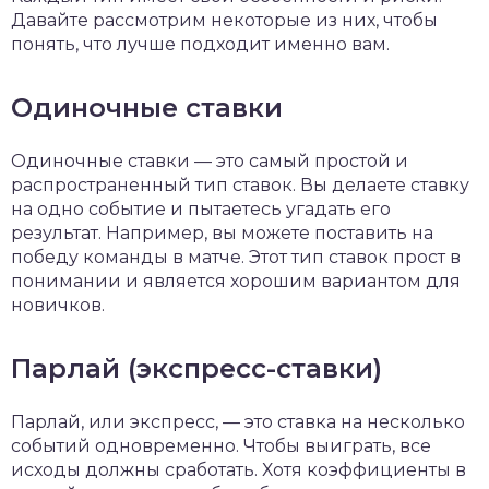
Давайте рассмотрим некоторые из них, чтобы
понять, что лучше подходит именно вам.
Одиночные ставки
Одиночные ставки — это самый простой и
распространенный тип ставок. Вы делаете ставку
на одно событие и пытаетесь угадать его
результат. Например, вы можете поставить на
победу команды в матче. Этот тип ставок прост в
понимании и является хорошим вариантом для
новичков.
Парлай (экспресс-ставки)
Парлай, или экспресс, — это ставка на несколько
событий одновременно. Чтобы выиграть, все
исходы должны сработать. Хотя коэффициенты в