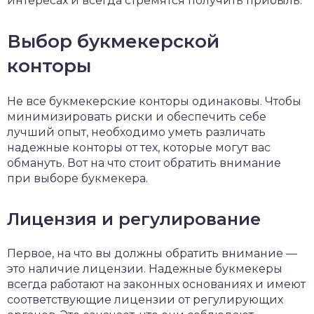
интересах и всегда стремятся получить прибыль.
Выбор букмекерской
конторы
Не все букмекерские конторы одинаковы. Чтобы
минимизировать риски и обеспечить себе
лучший опыт, необходимо уметь различать
надежные конторы от тех, которые могут вас
обмануть. Вот на что стоит обратить внимание
при выборе букмекера.
Лицензия и регулирование
Первое, на что вы должны обратить внимание —
это наличие лицензии. Надежные букмекеры
всегда работают на законных основаниях и имеют
соответствующие лицензии от регулирующих