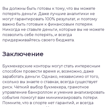
Вы должны быть готовы к тому, что вы можете
потерять деньги. Даже лучшие аналитики не
могут гарантировать 100% результат, и поэтому
важно быть готовым к финансовым потерям.
Никогда не ставьте деньги, которые вы не можете
позволить себе потерять, и всегда
придерживайтесь своего бюджета.
Заключение
Букмекерские конторы могут стать интересным
способом провести время и, возможно, даже
заработать деньги. Однако, независимо от того,
сколько вы знаете о ставках, всегда существует
риск. Чёткий выбор букмекера, грамотное
управление банкроллом и умение анализировать
события помогут вам минимизировать потери.
Помните, что в спорте нет гарантий, и всегда