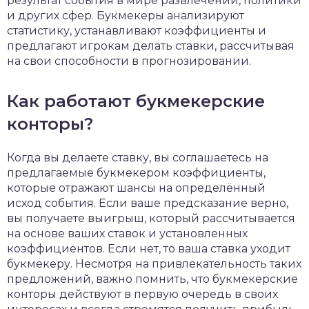
результат события в мире развлечений, политики
и других сфер. Букмекеры анализируют
статистику, устанавливают коэффициенты и
предлагают игрокам делать ставки, рассчитывая
на свои способности в прогнозировании.
Как работают букмекерские
конторы?
Когда вы делаете ставку, вы соглашаетесь на
предлагаемые букмекером коэффициенты,
которые отражают шансы на определённый
исход события. Если ваше предсказание верно,
вы получаете выигрыш, который рассчитывается
на основе ваших ставок и установленных
коэффициентов. Если нет, то ваша ставка уходит
букмекеру. Несмотря на привлекательность таких
предложений, важно помнить, что букмекерские
конторы действуют в первую очередь в своих