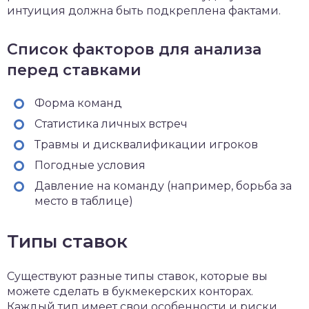
интуиция должна быть подкреплена фактами.
Список факторов для анализа
перед ставками
Форма команд
Статистика личных встреч
Травмы и дисквалификации игроков
Погодные условия
Давление на команду (например, борьба за
место в таблице)
Типы ставок
Существуют разные типы ставок, которые вы
можете сделать в букмекерских конторах.
Каждый тип имеет свои особенности и риски.