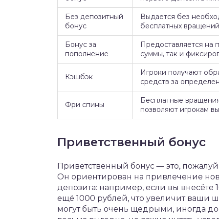
Без депозитный
Выдается без необход
бонус
бесплатных вращений
Бонус за
Предоставляется на 
пополнение
суммы, так и фиксиро
Игроки получают обр
Кэшбэк
средств за определё
Бесплатные вращения 
Фри спины
позволяют игрокам вы
Приветственный бонус
Приветственный бонус — это, пожалуй
Он ориентирован на привлечение нов
депозита: например, если вы внесёте 
ещё 1000 рублей, что увеличит ваши
могут быть очень щедрыми, иногда дос