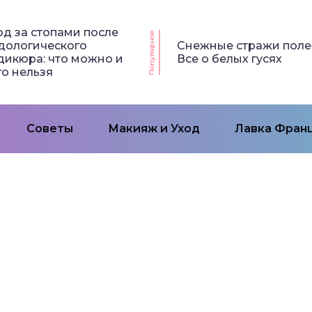
од за стопами после
Популярное
дологического
Снежные стражи поле
дикюра: что можно и
Все о белых гусях
го нельзя
Советы
Макияж и Уход
Лавка Франц