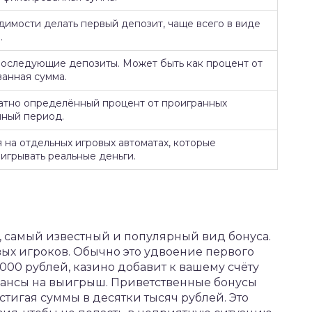
имости делать первый депозит, чаще всего в виде
.
последующие депозиты. Может быть как процент от
ванная сумма.
атно определённый процент от проигранных
нный период.
на отдельных игровых автоматах, которые
игрывать реальные деньги.
, самый известный и популярный вид бонуса.
ых игроков. Обычно это удвоение первого
1000 рублей, казино добавит к вашему счёту
 шансы на выигрыш. Приветственные бонусы
тигая суммы в десятки тысяч рублей. Это