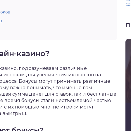
со
роков
в
П
лайн-казино?
-казино, подразумеваем различные
я игрокам для увеличения их шансов на
цесса. Бонусы могут принимать различные
тому важно понимать, что именно вам
ьшая сумма денег для ставок, так и бесплатные
ше время бонусы стали неотъемлемой частью
и с их помощью многие игроки могут
а выигрыш.
ют бонусы?