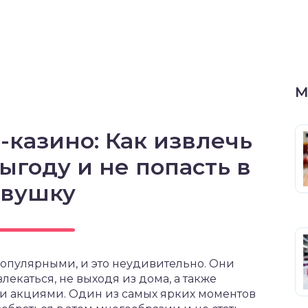
М
-казино: Как извлечь
году и не попасть в
овушку
популярными, и это неудивительно. Они
екаться, не выходя из дома, а также
 акциями. Один из самых ярких моментов