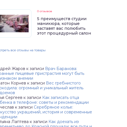
0 отзывов
5 преимуществ студии
маникюра, которые
заставят вас полюбить
этот процедурный салон
треть все отзывы на товары
дрей Жаров
к записи
Врач Баранова:
ранные пищевые пристрастия могут быть
изнаком анемии
атон Корнев
к записи
Вес гребнистого
окодила: огромный и уникальный житель
доемов
ья Сергеев
к записи
Как записать отца
бенка в телефоне: советы и рекомендации
чеслав
к записи
Серебряное колье:
кусство украшений, история и современные
нденции
тьяна Лаптева
к записи
Как доехать из
реметьево до Красной площади: все пути и