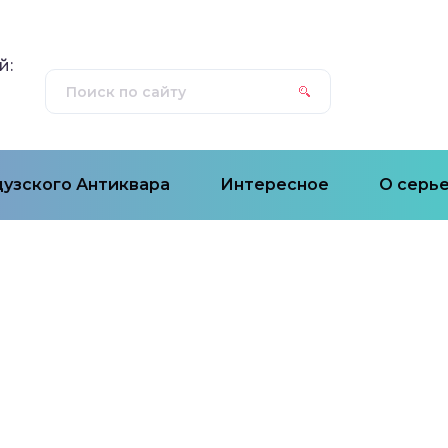
й:
узского Антиквара
Интересное
О серь