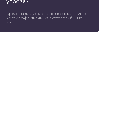
угроза?
Средства для ухода на полках в магазинах
не так эффективны, как хотелось бы. Но
вот ...