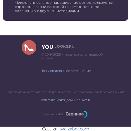
Микрокаплсульное наращивание волос пользуется
спросом в связи со своей незаметностью по
сравнению с другими методиками ...
YOU
LOOKS.RU
© 2019–2026 – мода, красота, гардероб,
образы.
Пользовательское соглашение
Перепечатка материалов разрешена только с указанием первоисточника
Политика конфиденциальности
Сделано в 2019
Ссылки:
svoizabor.com