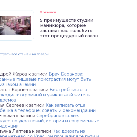
0 отзывов
5 преимуществ студии
маникюра, которые
заставят вас полюбить
этот процедурный салон
треть все отзывы на товары
дрей Жаров
к записи
Врач Баранова:
ранные пищевые пристрастия могут быть
изнаком анемии
атон Корнев
к записи
Вес гребнистого
окодила: огромный и уникальный житель
доемов
ья Сергеев
к записи
Как записать отца
бенка в телефоне: советы и рекомендации
чеслав
к записи
Серебряное колье:
кусство украшений, история и современные
нденции
тьяна Лаптева
к записи
Как доехать из
реметьево до Красной площади: все пути и