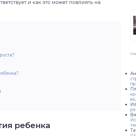
тветствует и как это может повлиять на
Смо
роста?
ребенка?
Ан
ст
пр
Пл
й
кр
во
Ил
ре
Вя
Ис
тия ребенка
те
Та
Ше