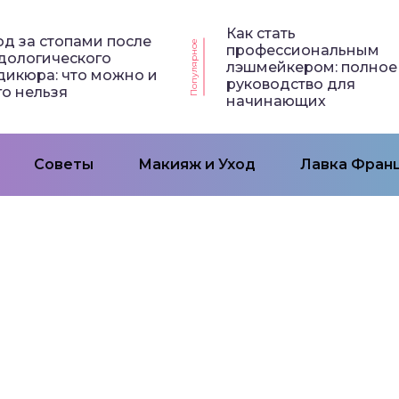
Как стать
од за стопами после
Популярное
профессиональным
дологического
лэшмейкером: полное
дикюра: что можно и
руководство для
го нельзя
начинающих
Советы
Макияж и Уход
Лавка Франц