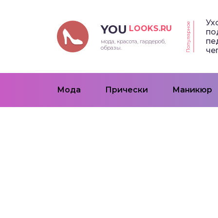
Ух
Популярное
YOU
LOOKS.RU
по
пе
мода, красота, гардероб,
образы.
че
Мода
Прически
Маникюр