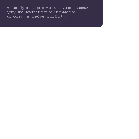
В наш бурный, стремительный век каждая
девушка мечтает о такой прическе,
которая не требует особой ...