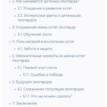
2.
Как называется детеныш леопарда?
2.1.
Рождение и развитие котят
2.2.
Интересные факты о детенышах
леопардов
3.
Социальная жизнь котят леопарда
3.1.
Обучение охоте
4.
Роль матерей в воспитании котят
4.1.
Забота и защита
5.
Увлекательные моменты из жизни котят
леопарда
5.1.
Первый опыт охоты
5.1.1.
Ошибки и победы
6.
Будущее леопардов
6.1.
Сохранение популяции леопардов
6.1.1.
Что мы можем сделать?
7.
Заключение