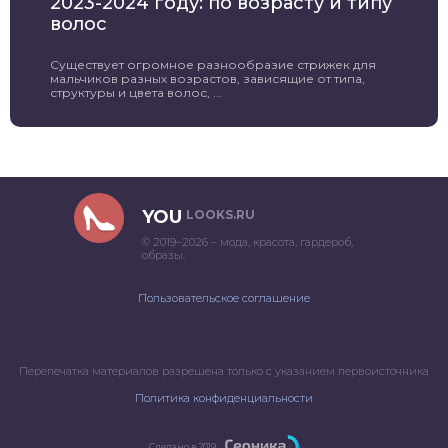
2023-2024 году: по возрасту и типу
волос
Существует огромное разнообразие стрижек для
мальчиков разных возрастов, зависящие от типа,
структуры и цвета волос, ...
YOU
LOOKS.RU
© 2019–2026 – мода, красота, гардероб,
образы.
Пользовательское соглашение
Перепечатка материалов разрешена только с указанием первоисточника
Политика конфиденциальности
Сделано в 2019